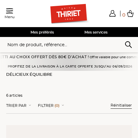
0
Menu
Total de mes achats
0,00€
Voir mon panier
Voir mon panier
Voir mon panier
Voir mon panier
Hors frais éventuels liés au service choisi
Mes préférés
Mes services
AU CHOIX OFFERT DÈS 80€ D’ACHAT !
Offre valable pour une commande passée
Accueil
Cuisines alternatives
Délicieux équilibre
PROFITEZ DE LA LIVRAISON À LA CARTE OFFERTE JUSQU’AU 06/09/2026
DÉLICIEUX ÉQUILIBRE
6 articles
Réinitialiser
TRIER PAR
FILTRER
(0)