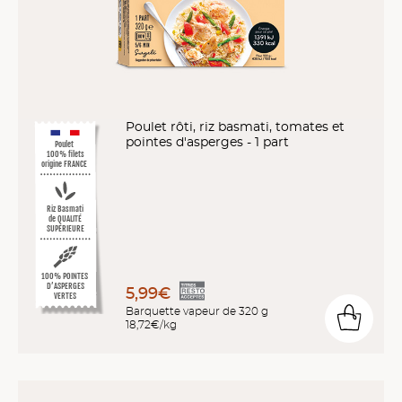
Poulet rôti, riz basmati, tomates et
pointes d'asperges - 1 part
Poulet
100% filets
origine FRANCE
Riz Basmati
de QUALITÉ
SUPÉRIEURE
100% POINTES
D’ASPERGES
5,99€
VERTES
Barquette vapeur de 320 g
18,72€/kg