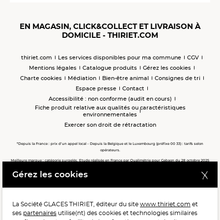
EN MAGASIN, CLICK&COLLECT ET LIVRAISON À
DOMICILE - THIRIET.COM
thiriet.com
Les services disponibles pour ma commune
CGV
Mentions légales
Catalogue produits
Gérez les cookies
Charte cookies
Médiation
Bien-être animal
Consignes de tri
Espace presse
Contact
Accessibilité : non conforme (audit en cours)
Fiche produit relative aux qualités ou caractéristiques
environnementales
Exercer son droit de rétractation
*Depuis la France : prix d’un appel local - Depuis la Belgique et le Luxembourg (préfixe 00 33) : tarifs selon
opérateurs.
Meilleure marque : catégorie surgelés. Etude réalisée en France par Qualimétrie pour Gabaon du 28 octobre 2025
au 02 février 2026 auprès de 122 503 consommateurs.
Gérez les cookies
Meilleure chaîne de magasins, Meilleur e-commerçant, Meilleure relation clients : catégorie surgelés. Étude
réalisée en France par Qualimétrie pour Gabaon du 27 Mars au 07 Juillet 2025 sur 1 246 417 votes.
La Société GLACES THIRIET, éditeur du site
www.thiriet.com
et
ses
partenaires
utilise(nt) des cookies et technologies similaires
POUR VOTRE SANTÉ, MANGEZ AU MOINS CINQ FRUITS ET