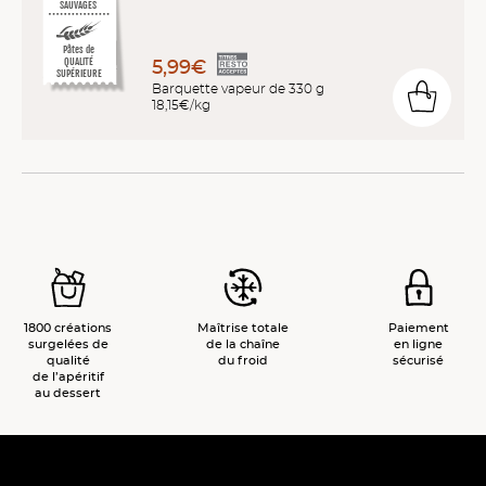
SAUVAGES
Pâtes de
QUALITÉ
5,99€
SUPÉRIEURE
Barquette vapeur de 330 g
18,15€/kg
1800 créations
Maîtrise totale
Paiement
surgelées de
de la chaîne
en ligne
qualité
du froid
sécurisé
de l’apéritif
au dessert