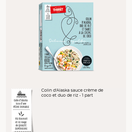
Colin d'Alaska sauce crème de
coco et duo de riz - 1 part
Colin d’Alaska
issu d’une
PÊCHE DURABLE
Riz Basmati
et riz rouge
de QUALITÉ
SUPÉRIEURE