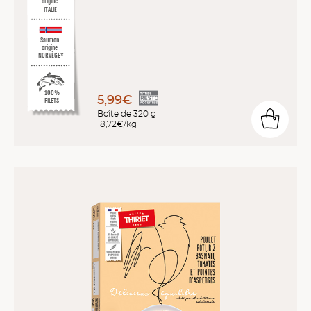
origine
ITALIE
Saumon
origine
NORVÈGE*
100%
5,99€
FILETS
Boîte de 320 g
18,72€/kg