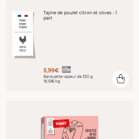
Tajine de poulet citron et olives - 1
part
Poulet
origine
FRANCE
100%
FILETS
5,99€
Barquette vapeur de 330 g
18,15€/kg