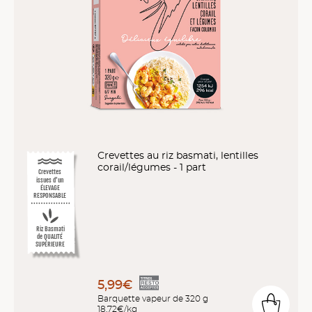
Crevettes au riz basmati, lentilles
corail/légumes - 1 part
Crevettes
issues d’un
ÉLEVAGE
RESPONSABLE
Riz Basmati
de QUALITÉ
SUPÉRIEURE
5,99€
Barquette vapeur de 320 g
18,72€/kg