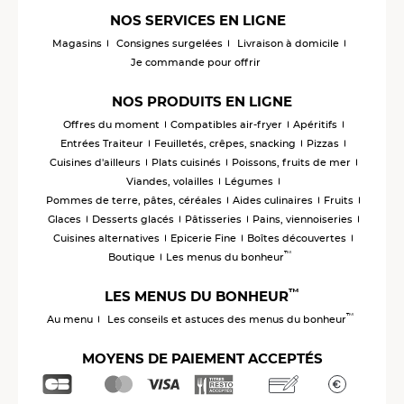
NOS SERVICES EN LIGNE
Magasins
Consignes surgelées
Livraison à domicile
Je commande pour offrir
NOS PRODUITS EN LIGNE
Offres du moment
Compatibles air-fryer
Apéritifs
Entrées Traiteur
Feuilletés, crêpes, snacking
Pizzas
Cuisines d'ailleurs
Plats cuisinés
Poissons, fruits de mer
Viandes, volailles
Légumes
Pommes de terre, pâtes, céréales
Aides culinaires
Fruits
Glaces
Desserts glacés
Pâtisseries
Pains, viennoiseries
Cuisines alternatives
Epicerie Fine
Boîtes découvertes
™
Boutique
Les menus du bonheur
™
LES MENUS DU BONHEUR
™
Au menu
Les conseils et astuces des menus du bonheur
MOYENS DE PAIEMENT ACCEPTÉS