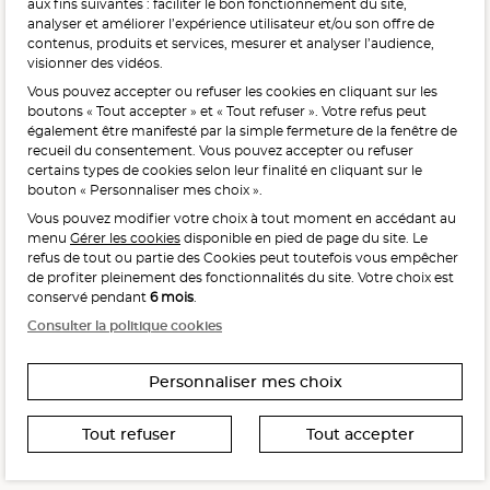
aux fins suivantes : faciliter le bon fonctionnement du site,
LÉGUMES PAR JOUR.
WWW.MANGERBOUGER.FR
analyser et améliorer l’expérience utilisateur et/ou son offre de
contenus, produits et services, mesurer et analyser l’audience,
visionner des vidéos.
Vous pouvez accepter ou refuser les cookies en cliquant sur les
L'abus d'alcool est dangereux pour la santé, à consommer
boutons « Tout accepter » et « Tout refuser ». Votre refus peut
avec modération.
également être manifesté par la simple fermeture de la fenêtre de
recueil du consentement. Vous pouvez accepter ou refuser
certains types de cookies selon leur finalité en cliquant sur le
bouton « Personnaliser mes choix ».
Vous pouvez modifier votre choix à tout moment en accédant au
menu
Gérer les cookies
disponible en pied de page du site. Le
refus de tout ou partie des Cookies peut toutefois vous empêcher
Interdiction de vente de boissons alcooliques
de profiter pleinement des fonctionnalités du site. Votre choix est
aux mineurs de moins de 18 ans
conservé pendant
6 mois
.
La preuve de majorité de l’acheteur est exigée au moment
Consulter la politique cookies
de la vente en ligne.
CODE DE LA SANTÉ PUBLIQUE, ART. L. 3342-1 ET L. 3353-3
Personnaliser mes choix
Tout refuser
Tout accepter