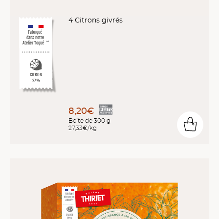
4 Citrons givrés
Fabriqué
dans notre
Atelier Toqué
™*
CITRON
27%
8,20€
Boîte de 300 g
27,33€/kg