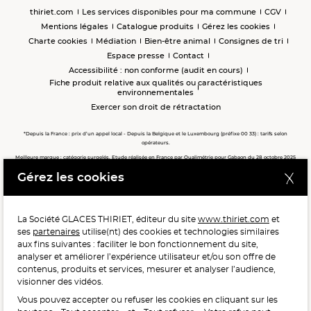
thiriet.com
Les services disponibles pour ma commune
CGV
Mentions légales
Catalogue produits
Gérez les cookies
Charte cookies
Médiation
Bien-être animal
Consignes de tri
Espace presse
Contact
Accessibilité : non conforme (audit en cours)
Fiche produit relative aux qualités ou caractéristiques
environnementales
Exercer son droit de rétractation
*Depuis la France : prix d’un appel local - Depuis la Belgique et le Luxembourg (préfixe 00 33) : tarifs selon
opérateurs.
Meilleure marque : catégorie surgelés. Etude réalisée en France par Qualimétrie pour Gabaon du 28 octobre 2025
au 02 février 2026 auprès de 122 503 consommateurs.
Gérez les cookies
Meilleure chaîne de magasins, Meilleur e-commerçant, Meilleure relation clients : catégorie surgelés. Étude
réalisée en France par Qualimétrie pour Gabaon du 27 Mars au 07 Juillet 2025 sur 1 246 417 votes.
La Société GLACES THIRIET, éditeur du site
www.thiriet.com
et
ses
partenaires
utilise(nt) des cookies et technologies similaires
POUR VOTRE SANTÉ, MANGEZ AU MOINS CINQ FRUITS ET
aux fins suivantes : faciliter le bon fonctionnement du site,
LÉGUMES PAR JOUR.
WWW.MANGERBOUGER.FR
analyser et améliorer l’expérience utilisateur et/ou son offre de
contenus, produits et services, mesurer et analyser l’audience,
visionner des vidéos.
Vous pouvez accepter ou refuser les cookies en cliquant sur les
L'abus d'alcool est dangereux pour la santé, à consommer