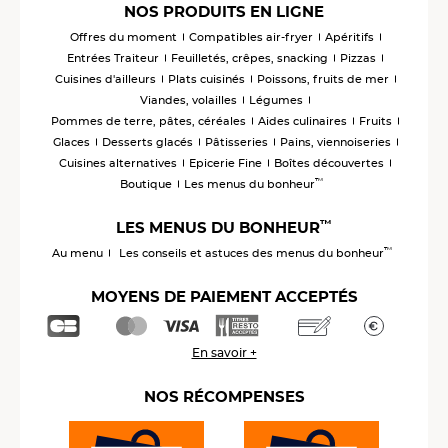
NOS PRODUITS EN LIGNE
Offres du moment
Compatibles air-fryer
Apéritifs
Entrées Traiteur
Feuilletés, crêpes, snacking
Pizzas
Cuisines d'ailleurs
Plats cuisinés
Poissons, fruits de mer
Viandes, volailles
Légumes
Pommes de terre, pâtes, céréales
Aides culinaires
Fruits
Glaces
Desserts glacés
Pâtisseries
Pains, viennoiseries
Cuisines alternatives
Epicerie Fine
Boîtes découvertes
™
Boutique
Les menus du bonheur
™
LES MENUS DU BONHEUR
™
Au menu
Les conseils et astuces des menus du bonheur
MOYENS DE PAIEMENT ACCEPTÉS
En savoir +
NOS RÉCOMPENSES