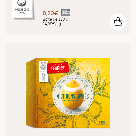
NOIX DE COCO
8,20€
28%
Boîte de 330 g
24,85€/kg