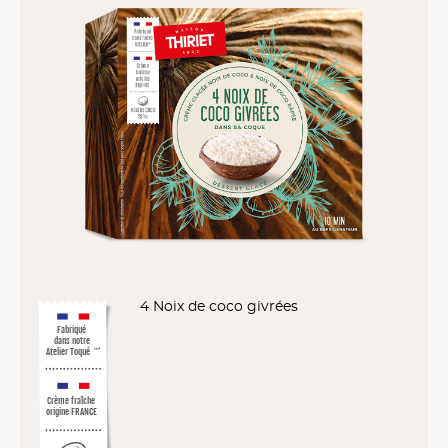
4 Noix de coco givrées
Fabriqué
dans notre
Atelier Toqué
™*
Crème fraîche
origine FRANCE