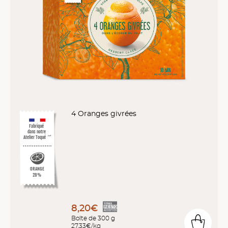
4 Oranges givrées
Fabriqué
dans notre
Atelier Toqué
™*
ORANGE
28%
8,20€
Boîte de 300 g
27,33€/kg