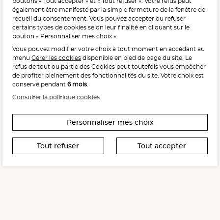
boutons « Tout accepter » et « Tout refuser ». Votre refus peut
avec modération.
également être manifesté par la simple fermeture de la fenêtre de
recueil du consentement. Vous pouvez accepter ou refuser
certains types de cookies selon leur finalité en cliquant sur le
bouton « Personnaliser mes choix ».
Vous pouvez modifier votre choix à tout moment en accédant au
menu
Gérer les cookies
disponible en pied de page du site. Le
refus de tout ou partie des Cookies peut toutefois vous empêcher
Interdiction de vente de boissons alcooliques
de profiter pleinement des fonctionnalités du site. Votre choix est
aux mineurs de moins de 18 ans
conservé pendant
6 mois
.
La preuve de majorité de l’acheteur est exigée au moment
Consulter la politique cookies
de la vente en ligne.
CODE DE LA SANTÉ PUBLIQUE, ART. L. 3342-1 ET L. 3353-3
Personnaliser mes choix
Tout refuser
Tout accepter