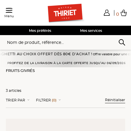
0
Menu
Total de mes achats
0,00€
Voir mon panier
Voir mon panier
Voir mon panier
Voir mon panier
Hors frais éventuels liés au service choisi
Mes préférés
Mes services
TTI AU CHOIX OFFERT DÈS 80€ D’ACHAT !
Offre valable pour une commande 
Accueil
Desserts glacés
Desserts glacés individuels
Fruits givrés
PROFITEZ DE LA LIVRAISON À LA CARTE OFFERTE JUSQU’AU 06/09/2026
FRUITS GIVRÉS
3 articles
Réinitialiser
TRIER PAR
FILTRER
(0)