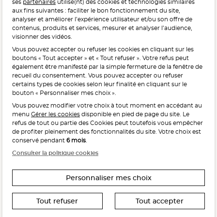
ses
partenaires
utilise(nt) des cookies et technologies similaires
POUR VOTRE SANTÉ, MANGEZ AU MOINS CINQ FRUITS ET
aux fins suivantes : faciliter le bon fonctionnement du site,
LÉGUMES PAR JOUR.
WWW.MANGERBOUGER.FR
analyser et améliorer l’expérience utilisateur et/ou son offre de
contenus, produits et services, mesurer et analyser l’audience,
visionner des vidéos.
Vous pouvez accepter ou refuser les cookies en cliquant sur les
L'abus d'alcool est dangereux pour la santé, à consommer
boutons « Tout accepter » et « Tout refuser ». Votre refus peut
avec modération.
également être manifesté par la simple fermeture de la fenêtre de
recueil du consentement. Vous pouvez accepter ou refuser
certains types de cookies selon leur finalité en cliquant sur le
bouton « Personnaliser mes choix ».
Vous pouvez modifier votre choix à tout moment en accédant au
menu
Gérer les cookies
disponible en pied de page du site. Le
refus de tout ou partie des Cookies peut toutefois vous empêcher
Interdiction de vente de boissons alcooliques
de profiter pleinement des fonctionnalités du site. Votre choix est
aux mineurs de moins de 18 ans
conservé pendant
6 mois
.
La preuve de majorité de l’acheteur est exigée au moment
Consulter la politique cookies
de la vente en ligne.
CODE DE LA SANTÉ PUBLIQUE, ART. L. 3342-1 ET L. 3353-3
Personnaliser mes choix
Tout refuser
Tout accepter