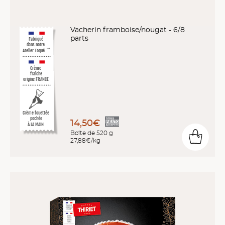
Vacherin framboise/nougat - 6/8
parts
Fabriqué
dans notre
Atelier Toqué
™*
Crème
fraîche
origine FRANCE
Crème fouettée
pochée
14,50€
À LA MAIN
Boîte de 520 g
27,88€/kg