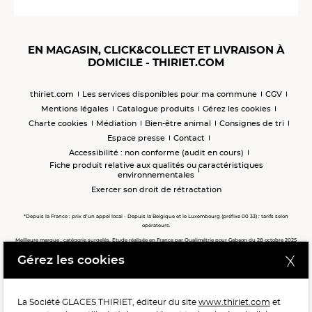
EN MAGASIN, CLICK&COLLECT ET LIVRAISON À
DOMICILE - THIRIET.COM
thiriet.com
Les services disponibles pour ma commune
CGV
Mentions légales
Catalogue produits
Gérez les cookies
Charte cookies
Médiation
Bien-être animal
Consignes de tri
Espace presse
Contact
Accessibilité : non conforme (audit en cours)
Fiche produit relative aux qualités ou caractéristiques
environnementales
Exercer son droit de rétractation
*Depuis la France : prix d’un appel local - Depuis la Belgique et le Luxembourg (préfixe 00 33) : tarifs selon
opérateurs.
Meilleure marque : catégorie surgelés. Etude réalisée en France par Qualimétrie pour Gabaon du 28 octobre 2025
au 02 février 2026 auprès de 122 503 consommateurs.
Gérez les cookies
Meilleure chaîne de magasins, Meilleur e-commerçant, Meilleure relation clients : catégorie surgelés. Étude
réalisée en France par Qualimétrie pour Gabaon du 27 Mars au 07 Juillet 2025 sur 1 246 417 votes.
La Société GLACES THIRIET, éditeur du site
www.thiriet.com
et