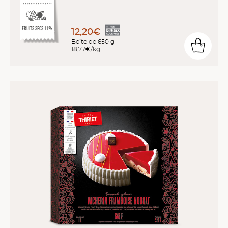
FRUITS SECS 11%
12,20€
Boîte de 650 g
18,77€/kg