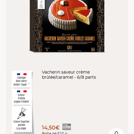
Vacherin saveur crème
brûlée/caramel - 6/8 parts
Fabriqué
dans notre
Atelier Toqué
™*
Crème
fraîche
origine FRANCE
Crème fouettée
pochée
14,50€
À LA MAIN
Boîte de 520 g