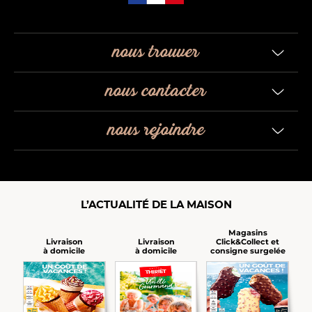
nous trouver
nous contacter
nous rejoindre
L’ACTUALITÉ DE LA MAISON
Magasins
Click&Collect et
Livraison
Livraison
consigne surgelée
à domicile
à domicile