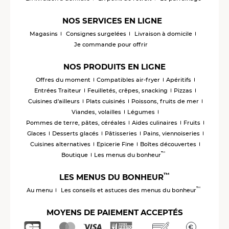
NOS SERVICES EN LIGNE
Magasins
Consignes surgelées
Livraison à domicile
Je commande pour offrir
NOS PRODUITS EN LIGNE
Offres du moment
Compatibles air-fryer
Apéritifs
Entrées Traiteur
Feuilletés, crêpes, snacking
Pizzas
Cuisines d'ailleurs
Plats cuisinés
Poissons, fruits de mer
Viandes, volailles
Légumes
Pommes de terre, pâtes, céréales
Aides culinaires
Fruits
Glaces
Desserts glacés
Pâtisseries
Pains, viennoiseries
Cuisines alternatives
Epicerie Fine
Boîtes découvertes
™
Boutique
Les menus du bonheur
™
LES MENUS DU BONHEUR
™
Au menu
Les conseils et astuces des menus du bonheur
MOYENS DE PAIEMENT ACCEPTÉS