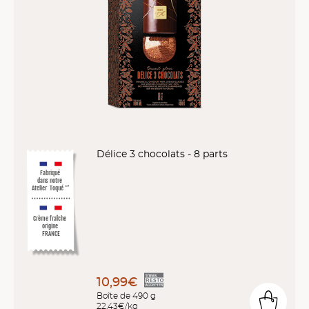
Délice 3 chocolats - 8 parts
Fabriqué
dans notre
Atelier
Toqué
™
*
Crème fraîche
origine
FRANCE
10,99€
Boîte de 490 g
22,43€/kg