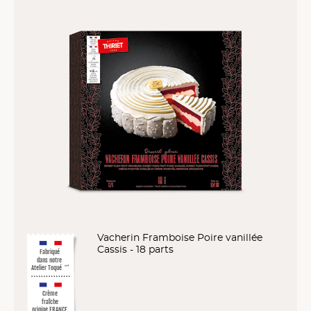
Vacherin Framboise Poire vanillée
Cassis - 18 parts
Fabriqué
dans notre
Atelier Toqué
™*
Crème
fraîche
origine FRANCE