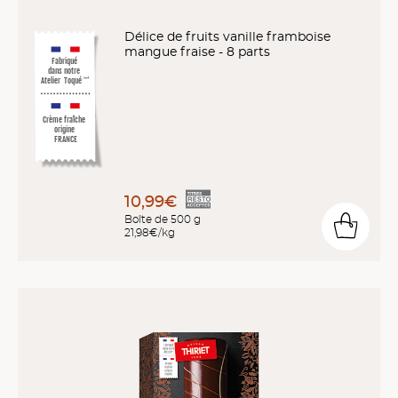
Délice de fruits vanille framboise
mangue fraise - 8 parts
Fabriqué
dans notre
Atelier
Toqué
™
*
Crème fraîche
origine
FRANCE
10,99€
Boîte de 500 g
21,98€/kg