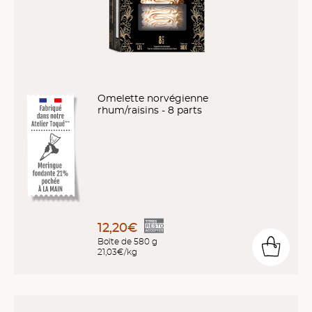
Omelette norvégienne
rhum/raisins - 8 parts
12,20€
Boîte de 580 g
21,03€/kg