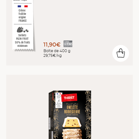
Crème
fraîche
origine
FRANCE
Sorbets
PLEIN FRUIT
50% de fruits
11,90€
minimum
Boîte de 400 g
29,75€/kg