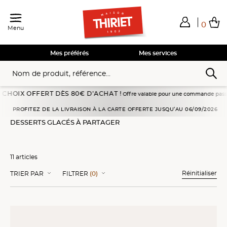
0
Menu
Total de mes achats
0,00€
Voir mon panier
Voir mon panier
Voir mon panier
Voir mon panier
Hors frais éventuels liés au service choisi
Mes préférés
Mes services
FFERT DÈS 80€ D’ACHAT !
Offre valable pour une commande passée en livraison 
Accueil
Desserts glacés
Premiums
Desserts glacés à partager
PROFITEZ DE LA LIVRAISON À LA CARTE OFFERTE JUSQU’AU 06/09/2026
DESSERTS GLACÉS À PARTAGER
11 articles
Réinitialiser
TRIER PAR
FILTRER
(0)