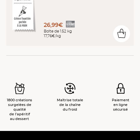
Crème fouettée
pochée
26,99€
À LA MAIN
Boîte de 1.52 kg
17,76€/kg
1800 créations
Maîtrise totale
Paiement
surgelées de
de la chaîne
en ligne
qualité
du froid
sécurisé
de l’apéritif
au dessert