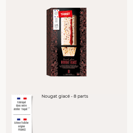
Nougat glacé - 8 parts
Fabriqué
dans notre
Atelier
Toqué
™
*
Crème fraîche
origine
FRANCE