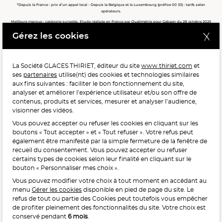
*Depuis la France : prix d’un appel local - Depuis la Belgique et le Luxembourg (préfixe 00 33) : tarifs selon
opérateurs.
Meilleure marque : catégorie surgelés. Etude réalisée en France par Qualimétrie pour Gabaon du 28 octobre 2025
au 02 février 2026 auprès de 122 503 consommateurs.
Gérez les cookies
Meilleure chaîne de magasins, Meilleur e-commerçant, Meilleure relation clients : catégorie surgelés. Étude
réalisée en France par Qualimétrie pour Gabaon du 27 Mars au 07 Juillet 2025 sur 1 246 417 votes.
La Société GLACES THIRIET, éditeur du site
www.thiriet.com
et
ses
partenaires
utilise(nt) des cookies et technologies similaires
POUR VOTRE SANTÉ, MANGEZ AU MOINS CINQ FRUITS ET
aux fins suivantes : faciliter le bon fonctionnement du site,
LÉGUMES PAR JOUR.
WWW.MANGERBOUGER.FR
analyser et améliorer l’expérience utilisateur et/ou son offre de
contenus, produits et services, mesurer et analyser l’audience,
visionner des vidéos.
Vous pouvez accepter ou refuser les cookies en cliquant sur les
L'abus d'alcool est dangereux pour la santé, à consommer
boutons « Tout accepter » et « Tout refuser ». Votre refus peut
avec modération.
également être manifesté par la simple fermeture de la fenêtre de
recueil du consentement. Vous pouvez accepter ou refuser
certains types de cookies selon leur finalité en cliquant sur le
bouton « Personnaliser mes choix ».
Vous pouvez modifier votre choix à tout moment en accédant au
menu
Gérer les cookies
disponible en pied de page du site. Le
refus de tout ou partie des Cookies peut toutefois vous empêcher
Interdiction de vente de boissons alcooliques
de profiter pleinement des fonctionnalités du site. Votre choix est
aux mineurs de moins de 18 ans
conservé pendant
6 mois
.
La preuve de majorité de l’acheteur est exigée au moment