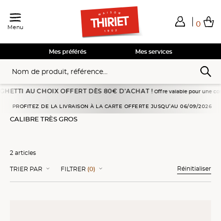
0
Menu
Total de mes achats
0,00€
Voir mon panier
Voir mon panier
Voir mon panier
Voir mon panier
Hors frais éventuels liés au service choisi
Mes préférés
Mes services
TTI AU CHOIX OFFERT DÈS 80€ D’ACHAT !
Offre valable pour une commande 
Accueil
Entrées Traiteur
Escargots
Calibre très gros
PROFITEZ DE LA LIVRAISON À LA CARTE OFFERTE JUSQU’AU 06/09/2026
CALIBRE TRÈS GROS
2 articles
Réinitialiser
TRIER PAR
FILTRER
(0)