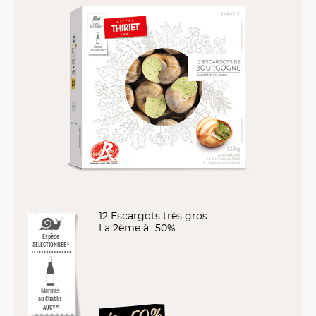
12 Escargots très gros
La 2ème à -50%
Espèce
SÉLECTIONNÉE*
Marinés
au Chablis
AOC**