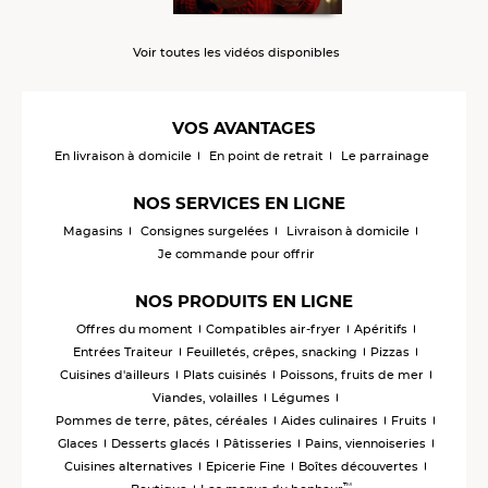
Voir toutes les vidéos disponibles
VOS AVANTAGES
En livraison à domicile
En point de retrait
Le parrainage
NOS SERVICES EN LIGNE
Magasins
Consignes surgelées
Livraison à domicile
Je commande pour offrir
NOS PRODUITS EN LIGNE
Offres du moment
Compatibles air-fryer
Apéritifs
Entrées Traiteur
Feuilletés, crêpes, snacking
Pizzas
Cuisines d'ailleurs
Plats cuisinés
Poissons, fruits de mer
Viandes, volailles
Légumes
Pommes de terre, pâtes, céréales
Aides culinaires
Fruits
Glaces
Desserts glacés
Pâtisseries
Pains, viennoiseries
Cuisines alternatives
Epicerie Fine
Boîtes découvertes
™