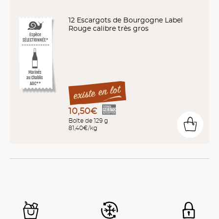
12 Escargots de Bourgogne Label
Rouge calibre très gros
Espèce
SÉLECTIONNÉE*
Marinés
au Chablis
AOC**
10,50€
Boîte de 129 g
81,40€/kg