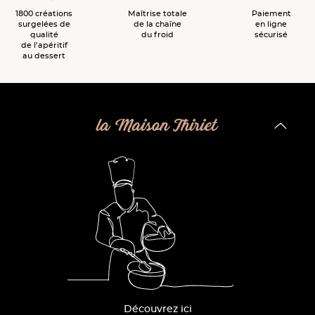
1800 créations
Maîtrise totale
Paiement
surgelées de
de la chaîne
en ligne
qualité
du froid
sécurisé
de l’apéritif
au dessert
la Maison Thiriet
Découvrez ici