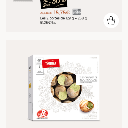
15,75€
21,00€
Les 2 boîtes de 129 g = 258 g
61,05€/kg