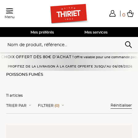
0
Menu
Total de mes achats
0,00€
Voir mon panier
Voir mon panier
Voir mon panier
Voir mon panier
Hors frais éventuels liés au service choisi
Mes préférés
Mes services
OFFERT DÈS 80€ D’ACHAT !
Offre valable pour une commande passée en livraison 
Accueil
Entrées Traiteur
Poissons fumés
PROFITEZ DE LA LIVRAISON À LA CARTE OFFERTE JUSQU’AU 06/09/2026
POISSONS FUMÉS
11 articles
Réinitialiser
TRIER PAR
FILTRER
(0)