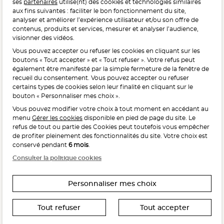
ses
partenaires
utilise(nt) des cookies et technologies similaires
POUR VOTRE SANTÉ, MANGEZ AU MOINS CINQ FRUITS ET
aux fins suivantes : faciliter le bon fonctionnement du site,
LÉGUMES PAR JOUR.
WWW.MANGERBOUGER.FR
analyser et améliorer l’expérience utilisateur et/ou son offre de
contenus, produits et services, mesurer et analyser l’audience,
visionner des vidéos.
Vous pouvez accepter ou refuser les cookies en cliquant sur les
L'abus d'alcool est dangereux pour la santé, à consommer
boutons « Tout accepter » et « Tout refuser ». Votre refus peut
avec modération.
également être manifesté par la simple fermeture de la fenêtre de
recueil du consentement. Vous pouvez accepter ou refuser
certains types de cookies selon leur finalité en cliquant sur le
bouton « Personnaliser mes choix ».
Vous pouvez modifier votre choix à tout moment en accédant au
menu
Gérer les cookies
disponible en pied de page du site. Le
refus de tout ou partie des Cookies peut toutefois vous empêcher
Interdiction de vente de boissons alcooliques
de profiter pleinement des fonctionnalités du site. Votre choix est
aux mineurs de moins de 18 ans
conservé pendant
6 mois
.
La preuve de majorité de l’acheteur est exigée au moment
Consulter la politique cookies
de la vente en ligne.
CODE DE LA SANTÉ PUBLIQUE, ART. L. 3342-1 ET L. 3353-3
Personnaliser mes choix
Tout refuser
Tout accepter