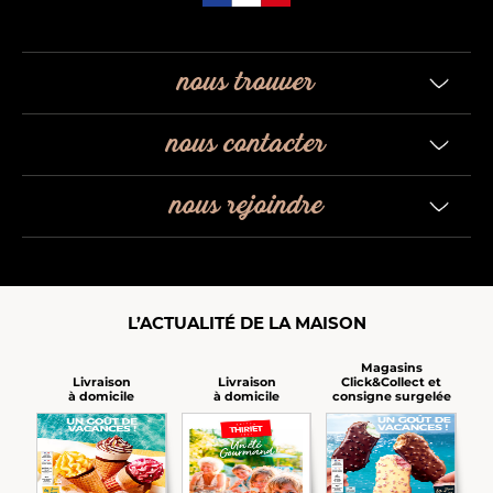
nous trouver
nous contacter
nous rejoindre
L’ACTUALITÉ DE LA MAISON
Magasins
Click&Collect et
Livraison
Livraison
consigne surgelée
à domicile
à domicile