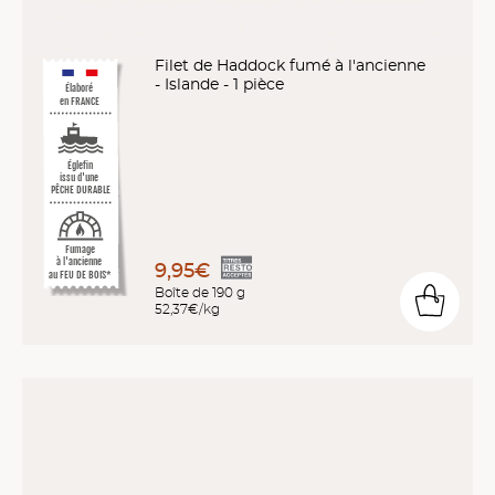
Filet de Haddock fumé à l'ancienne
- Islande - 1 pièce
Élaboré
en FRANCE
Églefin
issu d'une
PÊCHE DURABLE
Fumage
à l'ancienne
9,95€
au FEU DE BOIS*
Boîte de 190 g
52,37€/kg