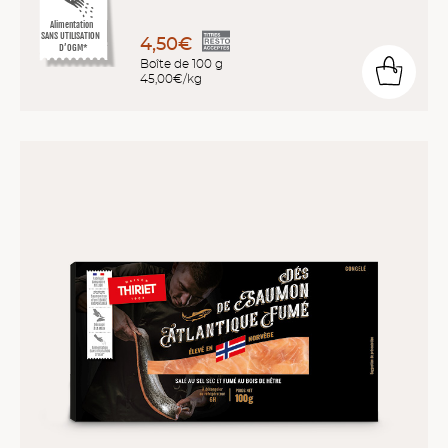
Alimentation
SANS UTILISATION
4,50€
D’OGM*
Boîte de 100 g
45,00€/kg