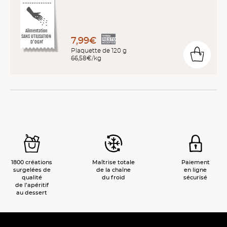
Alimentation
SANS UTILISATION
7,99€
D’OGM
*
Plaquette de 120 g
66,58€/kg
1800 créations
Maîtrise totale
Paiement
surgelées de
de la chaîne
en ligne
qualité
du froid
sécurisé
de l’apéritif
au dessert