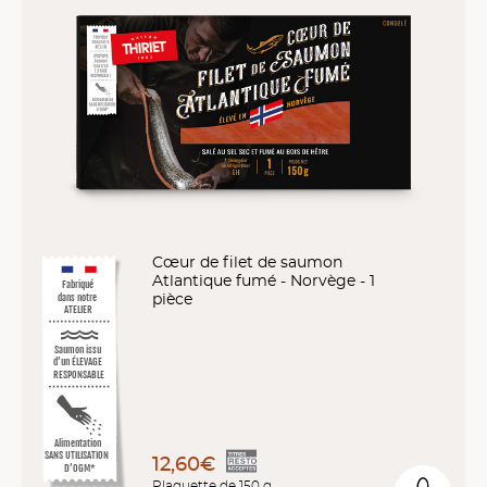
Cœur de filet de saumon
Atlantique fumé - Norvège - 1
Fabriqué
pièce
dans notre
ATELIER
Saumon issu
d’un ÉLEVAGE
RESPONSABLE
Alimentation
SANS UTILISATION
12,60€
D’OGM*
Plaquette de 150 g