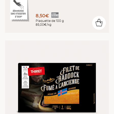
Alimentation
SANS UTILISATION
8,50€
D’OGM*
Plaquette de 100 g
85,00€/kg