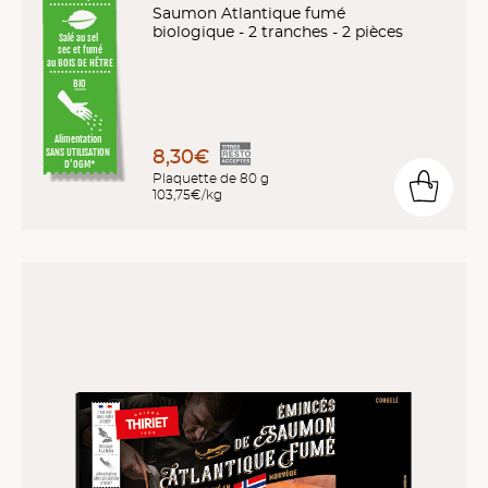
Saumon Atlantique fumé
biologique - 2 tranches - 2 pièces
Salé au sel
sec et fumé
au BOIS DE HÊTRE
BIO
Alimentation
8,30€
SANS UTILISATION
D’OGM*
Plaquette de 80 g
103,75€/kg