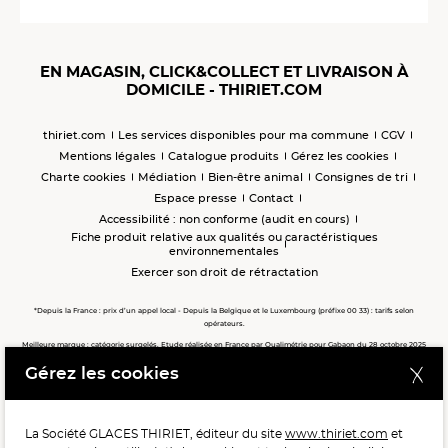
EN MAGASIN, CLICK&COLLECT ET LIVRAISON À
DOMICILE - THIRIET.COM
thiriet.com
Les services disponibles pour ma commune
CGV
Mentions légales
Catalogue produits
Gérez les cookies
Charte cookies
Médiation
Bien-être animal
Consignes de tri
Espace presse
Contact
Accessibilité : non conforme (audit en cours)
Fiche produit relative aux qualités ou caractéristiques
environnementales
Exercer son droit de rétractation
*Depuis la France : prix d’un appel local - Depuis la Belgique et le Luxembourg (préfixe 00 33) : tarifs selon
opérateurs.
Meilleure marque : catégorie surgelés. Etude réalisée en France par Qualimétrie pour Gabaon du 28 octobre 2025
au 02 février 2026 auprès de 122 503 consommateurs.
Gérez les cookies
Meilleure chaîne de magasins, Meilleur e-commerçant, Meilleure relation clients : catégorie surgelés. Étude
réalisée en France par Qualimétrie pour Gabaon du 27 Mars au 07 Juillet 2025 sur 1 246 417 votes.
La Société GLACES THIRIET, éditeur du site
www.thiriet.com
et