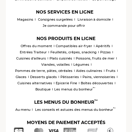
NOS SERVICES EN LIGNE
Magasins
Consignes surgelées
Livraison à domicile
Je commande pour offrir
NOS PRODUITS EN LIGNE
Offres du moment
Compatibles air-fryer
Apéritifs
Entrées Traiteur
Feuilletés, crêpes, snacking
Pizzas
Cuisines d'ailleurs
Plats cuisinés
Poissons, fruits de mer
Viandes, volailles
Légumes
Pommes de terre, pâtes, céréales
Aides culinaires
Fruits
Glaces
Desserts glacés
Pâtisseries
Pains, viennoiseries
Cuisines alternatives
Epicerie Fine
Boîtes découvertes
™
Boutique
Les menus du bonheur
™
LES MENUS DU BONHEUR
™
Au menu
Les conseils et astuces des menus du bonheur
MOYENS DE PAIEMENT ACCEPTÉS