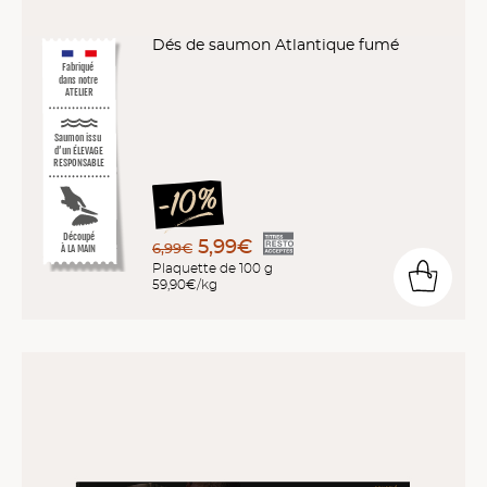
Dés de saumon Atlantique fumé
Fabriqué
dans notre
ATELIER
Saumon issu
d’un ÉLEVAGE
RESPONSABLE
Découpé
5,99€
6,99€
À LA MAIN
Plaquette de 100 g
59,90€/kg