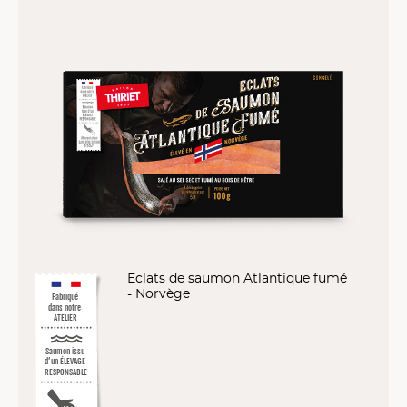
Eclats de saumon Atlantique fumé
- Norvège
Fabriqué
dans notre
ATELIER
Saumon issu
d’un ÉLEVAGE
RESPONSABLE