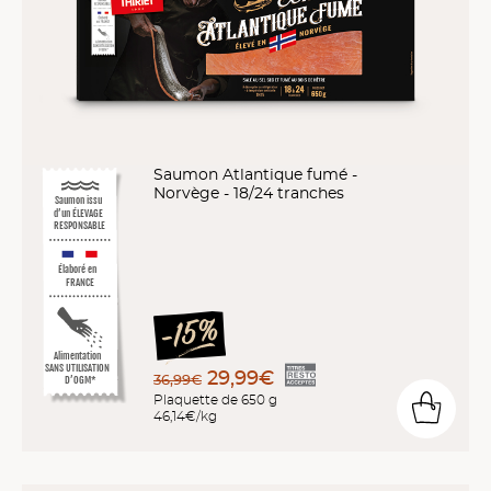
Saumon Atlantique fumé -
Norvège - 18/24 tranches
Saumon issu
d’un ÉLEVAGE
RESPONSABLE
Élaboré en
FRANCE
Alimentation
SANS UTILISATION
29,99€
36,99€
D’OGM*
Plaquette de 650 g
46,14€/kg