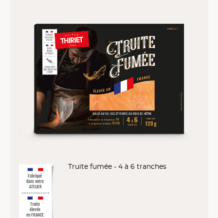
Truite fumée - 4 à 6 tranches
Fabriqué
dans notre
ATELIER
Truite
élevée
en FRANCE