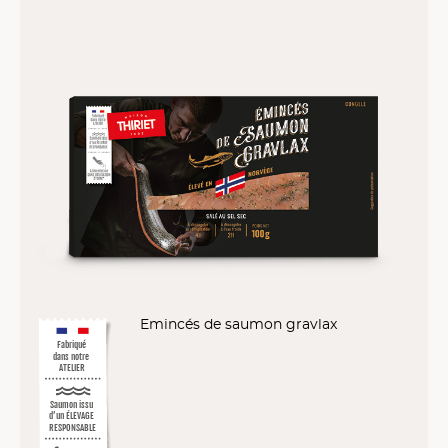
Emincés de saumon gravlax
Fabriqué
dans notre
ATELIER
Saumon issu
d’un ÉLEVAGE
RESPONSABLE