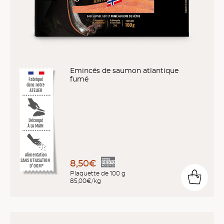
Emincés de saumon atlantique
fumé
Fabriqué
dans notre
ATELIER
Découpé
À LA MAIN
Alimentation
SANS UTILISATION
8,50€
D’OGM*
Plaquette de 100 g
85,00€/kg