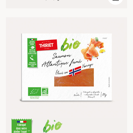
Fabriqué
dans notre
Atelier Toqué
™*