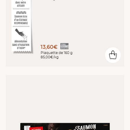
dans notre
ATELIER
Saumon issu
d’un ÉLEVAGE
RESPONSABLE
Alimentation
SANS UTILISATION
13,60€
D’OGM*
Plaquette de 160 g
85,00€/kg