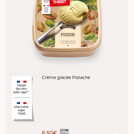
Crème glacée Pistache
Fabriqué
dans notre
Atelier Toqué™
*
Crème fraîche
origine
FRANCE
6,50€