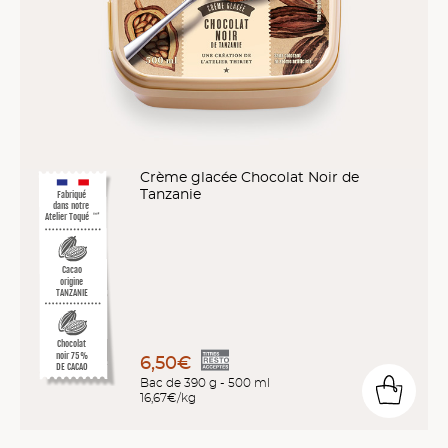
Crème glacée Chocolat Noir de
Tanzanie
Fabriqué
dans notre
Atelier Toqué
™*
Cacao
origine
TANZANIE
Chocolat
noir 75%
6,50€
DE CACAO
Bac de 390 g - 500 ml
16,67€/kg