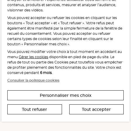
contenus, produits et services, mesurer et analyser l’audience,
visionner des vidéos.
Vous pouvez accepter ou refuser les cookies en cliquant sur les
L'abus d'alcool est dangereux pour la santé, à consommer
boutons « Tout accepter » et « Tout refuser ». Votre refus peut
avec modération.
également être manifesté par la simple fermeture de la fenêtre de
recueil du consentement. Vous pouvez accepter ou refuser
certains types de cookies selon leur finalité en cliquant sur le
bouton « Personnaliser mes choix ».
Vous pouvez modifier votre choix à tout moment en accédant au
menu
Gérer les cookies
disponible en pied de page du site. Le
refus de tout ou partie des Cookies peut toutefois vous empêcher
Interdiction de vente de boissons alcooliques
de profiter pleinement des fonctionnalités du site. Votre choix est
aux mineurs de moins de 18 ans
conservé pendant
6 mois
.
La preuve de majorité de l’acheteur est exigée au moment
Consulter la politique cookies
de la vente en ligne.
CODE DE LA SANTÉ PUBLIQUE, ART. L. 3342-1 ET L. 3353-3
Personnaliser mes choix
Tout refuser
Tout accepter