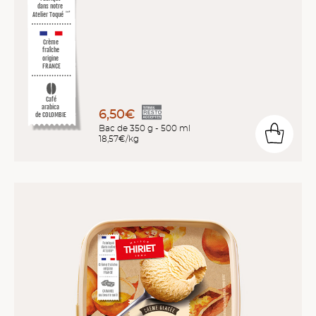
dans notre
Atelier Toqué
™*
Crème
fraîche
origine
FRANCE
Café
arabica
6,50€
de COLOMBIE
Bac de 350 g - 500 ml
18,57€/kg