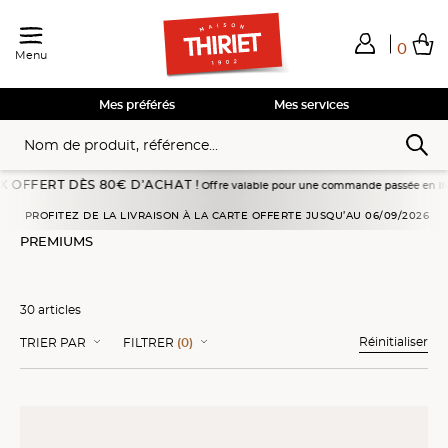
0
Menu
Total de mes achats
0,00€
Voir mon panier
Voir mon panier
Voir mon panier
Voir mon panier
Hors frais éventuels liés au service choisi
Mes préférés
Mes services
ÈS 80€ D’ACHAT !
Offre valable pour une commande passée en livraison à domicile 
Accueil
Glaces
Crèmes glacées et sorbets
Premiums
PROFITEZ DE LA LIVRAISON À LA CARTE OFFERTE JUSQU’AU 06/09/2026
PREMIUMS
30 articles
Réinitialiser
TRIER PAR
FILTRER
(0)