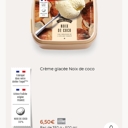
Crème glacée Noix de coco
Fabriqué
dans notre
Atelier Toqué™*
Crème fraîche
origine
FRANCE
NOIX DE COCO
6,50€
33%
Bac de 350 g - 500 ml