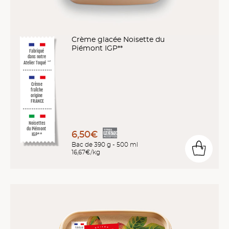
Crème glacée Noisette du
Piémont IGP**
Fabriqué
dans notre
Atelier Toqué
™*
Crème
fraîche
origine
FRANCE
Noisettes
du Piémont
6,50€
IGP**
Bac de 390 g - 500 ml
16,67€/kg