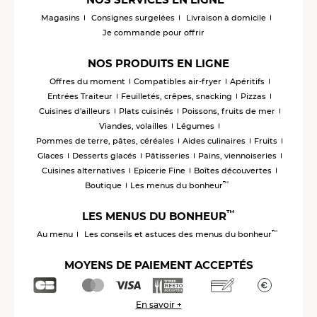
Magasins
Consignes surgelées
Livraison à domicile
Je commande pour offrir
NOS PRODUITS EN LIGNE
Offres du moment
Compatibles air-fryer
Apéritifs
Entrées Traiteur
Feuilletés, crêpes, snacking
Pizzas
Cuisines d'ailleurs
Plats cuisinés
Poissons, fruits de mer
Viandes, volailles
Légumes
Pommes de terre, pâtes, céréales
Aides culinaires
Fruits
Glaces
Desserts glacés
Pâtisseries
Pains, viennoiseries
Cuisines alternatives
Epicerie Fine
Boîtes découvertes
™
Boutique
Les menus du bonheur
™
LES MENUS DU BONHEUR
™
Au menu
Les conseils et astuces des menus du bonheur
MOYENS DE PAIEMENT ACCEPTÉS
En savoir +