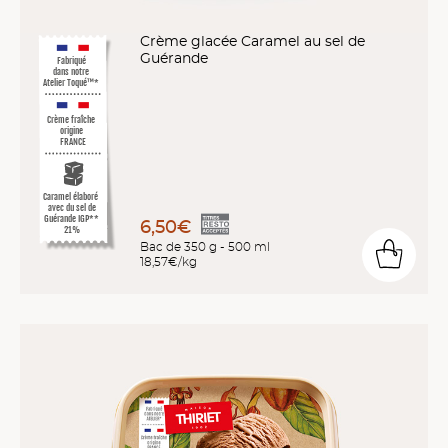
Crème glacée Caramel au sel de
Guérande
Fabriqué
dans notre
Atelier Toqué™*
Crème fraîche
origine
FRANCE
Caramel élaboré
avec du sel de
Guérande IGP**
6,50€
21%
Bac de 350 g - 500 ml
18,57€/kg