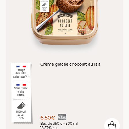
Crème glacée chocolat au lait
Fabriqué
dans notre
Atelier Toqué™*
Crème fraîche
origine
FRANCE
CHOCOLAT
AU LAIT
6,50€
20%
Bac de 350 g - 500 ml
18,57€/kg