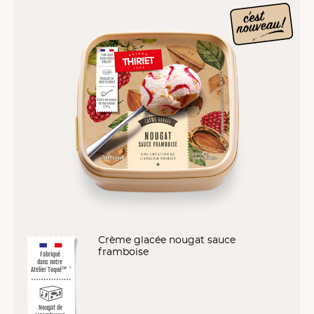
Crème glacée nougat sauce
framboise
Fabriqué
dans notre
Atelier Toqué™
*
Nougat de