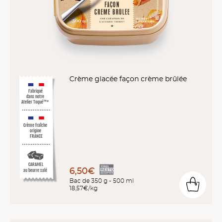
Crème glacée façon crème brûlée
Fabriqué
dans notre
Atelier Toqué™*
Crème fraîche
origine
FRANCE
CARAMEL
6,50€
au beurre salé
Bac de 350 g - 500 ml
18,57€/kg