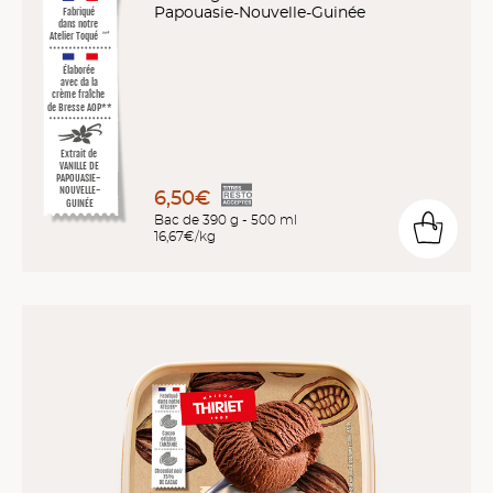
Papouasie-Nouvelle-Guinée
Fabriqué
dans notre
Atelier Toqué
™*
Élaborée
avec da la
crème fraîche
de Bresse AOP**
Extrait de
VANILLE DE
PAPOUASIE-
NOUVELLE-
6,50€
GUINÉE
Bac de 390 g - 500 ml
16,67€/kg