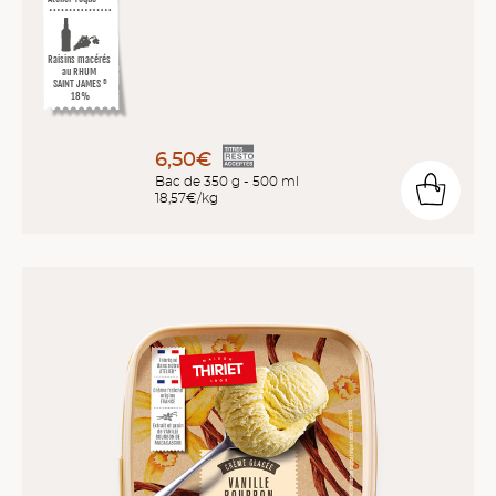
Raisins macérés
au RHUM
SAINT JAMES
®
18%
6,50€
Bac de 350 g - 500 ml
18,57€/kg