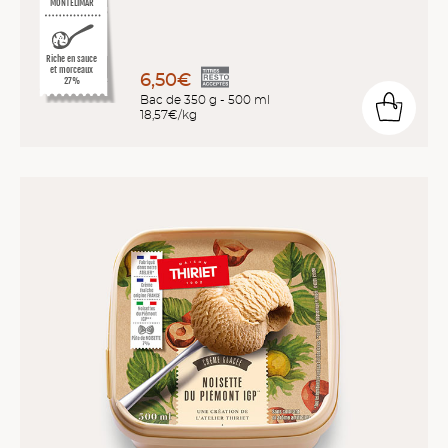
MONTÉLIMAR
Riche en sauce
et morceaux
6,50€
27%
Bac de 350 g - 500 ml
18,57€/kg