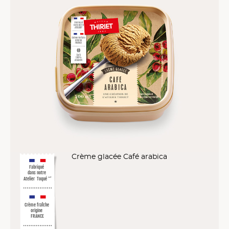
Crème glacée Café arabica
Fabriqué
dans notre
Atelier
Toqué
™
*
Crème fraîche
origine
FRANCE