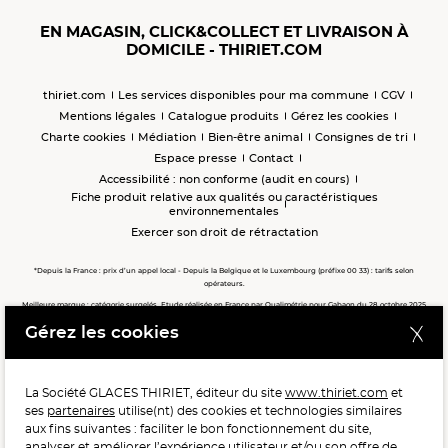
EN MAGASIN, CLICK&COLLECT ET LIVRAISON À
DOMICILE - THIRIET.COM
thiriet.com
Les services disponibles pour ma commune
CGV
Mentions légales
Catalogue produits
Gérez les cookies
Charte cookies
Médiation
Bien-être animal
Consignes de tri
Espace presse
Contact
Accessibilité : non conforme (audit en cours)
Fiche produit relative aux qualités ou caractéristiques
environnementales
Exercer son droit de rétractation
*Depuis la France : prix d’un appel local - Depuis la Belgique et le Luxembourg (préfixe 00 33) : tarifs selon
opérateurs.
Meilleure marque : catégorie surgelés. Etude réalisée en France par Qualimétrie pour Gabaon du 28 octobre 2025
au 02 février 2026 auprès de 122 503 consommateurs.
Gérez les cookies
Meilleure chaîne de magasins, Meilleur e-commerçant, Meilleure relation clients : catégorie surgelés. Étude
réalisée en France par Qualimétrie pour Gabaon du 27 Mars au 07 Juillet 2025 sur 1 246 417 votes.
La Société GLACES THIRIET, éditeur du site
www.thiriet.com
et
ses
partenaires
utilise(nt) des cookies et technologies similaires
POUR VOTRE SANTÉ, MANGEZ AU MOINS CINQ FRUITS ET
aux fins suivantes : faciliter le bon fonctionnement du site,
LÉGUMES PAR JOUR.
WWW.MANGERBOUGER.FR
analyser et améliorer l’expérience utilisateur et/ou son offre de