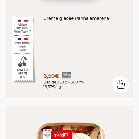
Crème glacée Panna amarena
Fabriqué
dans notre
Atelier Toqué
™*
Crème fraîche
origine
FRANCE
Sauce à la
GRIOTTE
6,50€
16%
Bac de 350 g - 500 ml
18,57€/kg