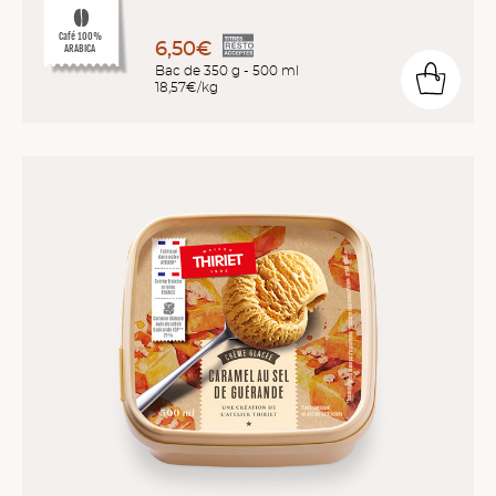
Café 100%
6,50€
ARABICA
Bac de 350 g - 500 ml
18,57€/kg