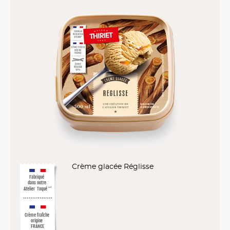
Crème glacée Réglisse
Fabriqué
dans notre
Atelier
Toqué
™
*
Crème fraîche
origine
FRANCE