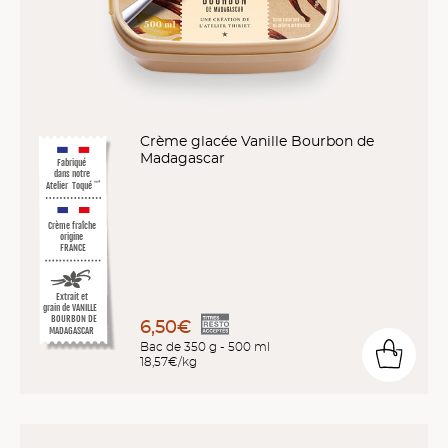
Crème glacée Vanille Bourbon de
Madagascar
Fabriqué
dans notre
Atelier
Toqué
™
*
Crème fraîche
origine
FRANCE
Extrait et
grain de VANILLE
BOURBON DE
6,50€
MADAGASCAR
Bac de 350 g - 500 ml
18,57€/kg