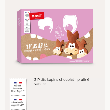
3 P'tits Lapins chocolat - praliné -
vanille
Fabriqué
dans notre
Atelier Toqué
™*
Crème fraîche
origine FRANCE