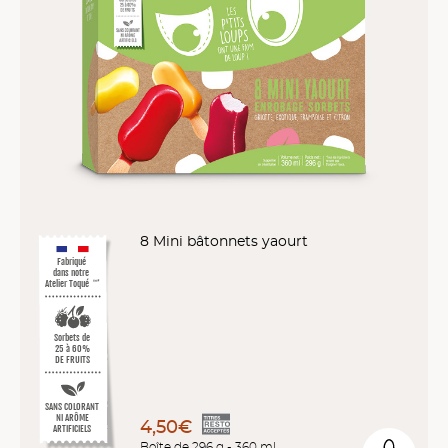
8 Mini bâtonnets yaourt
Fabriqué
dans notre
Atelier Toqué
™*
Sorbets de
25 à 60%
DE FRUITS
SANS COLORANT
NI ARÔME
4,50€
ARTIFICIELS
Boîte de 296 g - 360 ml