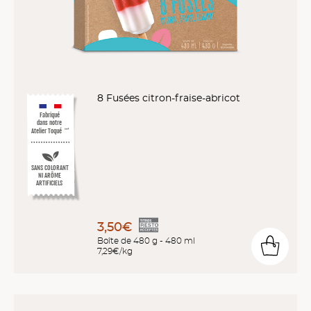
8 Fusées citron-fraise-abricot
Fabriqué
dans notre
Atelier Toqué
™*
SANS COLORANT
NI ARÔME
ARTIFICIELS
3,50€
Boîte de 480 g - 480 ml
7,29€/kg