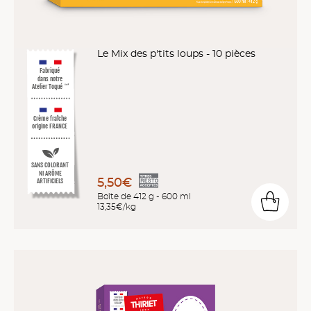
Le Mix des p'tits loups - 10 pièces
Fabriqué
dans notre
Atelier Toqué
™*
Crème fraîche
origine FRANCE
SANS COLORANT
NI ARÔME
5,50€
ARTIFICIELS
Boîte de 412 g - 600 ml
13,35€/kg