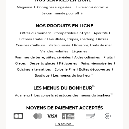
Magasins
Consignes surgelées
Livraison à domicile
Je commande pour offrir
NOS PRODUITS EN LIGNE
Offres du moment
Compatibles air-fryer
Apéritifs
Entrées Traiteur
Feuilletés, crêpes, snacking
Pizzas
Cuisines d'ailleurs
Plats cuisinés
Poissons, fruits de mer
Viandes, volailles
Légumes
Pommes de terre, pâtes, céréales
Aides culinaires
Fruits
Glaces
Desserts glacés
Pâtisseries
Pains, viennoiseries
Cuisines alternatives
Epicerie Fine
Boîtes découvertes
™
Boutique
Les menus du bonheur
™
LES MENUS DU BONHEUR
™
Au menu
Les conseils et astuces des menus du bonheur
MOYENS DE PAIEMENT ACCEPTÉS
En savoir +