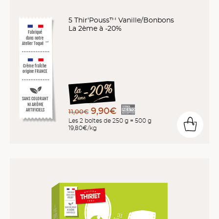
5 Thir'Pouss™ Vanille/Bonbons
La 2ème à -20%
Fabriqué
dans notre
Atelier Toqué
™*
Crème fraîche
origine FRANCE
SANS COLORANT
NI ARÔME
9,90€
ARTIFICIELS
11,00€
Les 2 boîtes de 250 g = 500 g
19,80€/kg