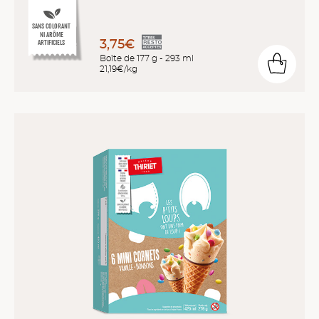
SANS COLORANT
NI ARÔME
3,75€
ARTIFICIELS
Boîte de 177 g - 293 ml
21,19€/kg