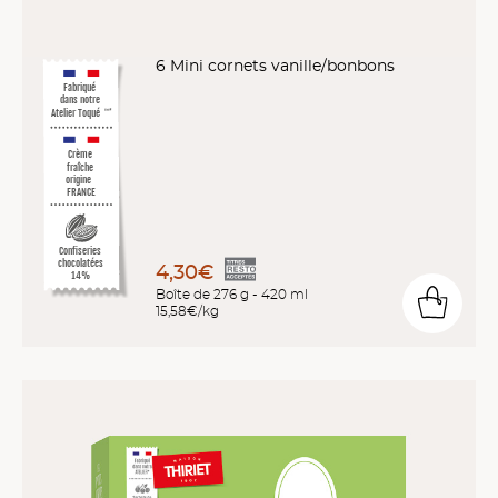
6 Mini cornets vanille/bonbons
Fabriqué
dans notre
Atelier Toqué
™*
Crème
fraîche
origine
FRANCE
Confiseries
chocolatées
4,30€
14%
Boîte de 276 g - 420 ml
15,58€/kg