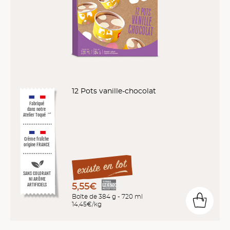
12 Pots vanille-chocolat
Fabriqué
dans notre
Atelier Toqué
™*
Crème fraîche
origine FRANCE
SANS COLORANT
NI ARÔME
5,55€
ARTIFICIELS
Boîte de 384 g - 720 ml
14,45€/kg