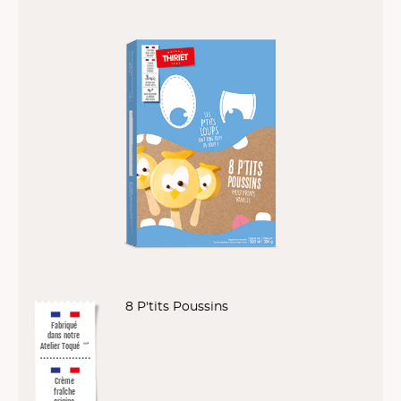
8 P'tits Poussins
Fabriqué
dans notre
Atelier Toqué
™*
Crème
fraîche