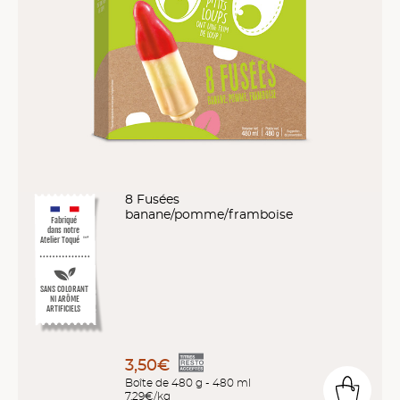
8 Fusées
banane/pomme/framboise
Fabriqué
dans notre
Atelier Toqué
™*
SANS COLORANT
NI ARÔME
ARTIFICIELS
3,50€
Boîte de 480 g - 480 ml
7,29€/kg