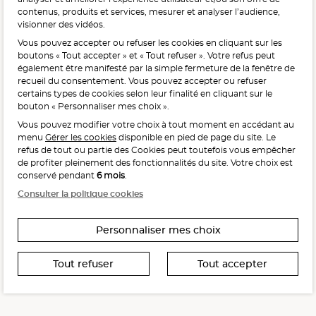
contenus, produits et services, mesurer et analyser l’audience,
visionner des vidéos.
Vous pouvez accepter ou refuser les cookies en cliquant sur les
L'abus d'alcool est dangereux pour la santé, à consommer
boutons « Tout accepter » et « Tout refuser ». Votre refus peut
avec modération.
également être manifesté par la simple fermeture de la fenêtre de
recueil du consentement. Vous pouvez accepter ou refuser
certains types de cookies selon leur finalité en cliquant sur le
bouton « Personnaliser mes choix ».
Vous pouvez modifier votre choix à tout moment en accédant au
menu
Gérer les cookies
disponible en pied de page du site. Le
refus de tout ou partie des Cookies peut toutefois vous empêcher
Interdiction de vente de boissons alcooliques
de profiter pleinement des fonctionnalités du site. Votre choix est
aux mineurs de moins de 18 ans
conservé pendant
6 mois
.
La preuve de majorité de l’acheteur est exigée au moment
Consulter la politique cookies
de la vente en ligne.
CODE DE LA SANTÉ PUBLIQUE, ART. L. 3342-1 ET L. 3353-3
Personnaliser mes choix
Tout refuser
Tout accepter