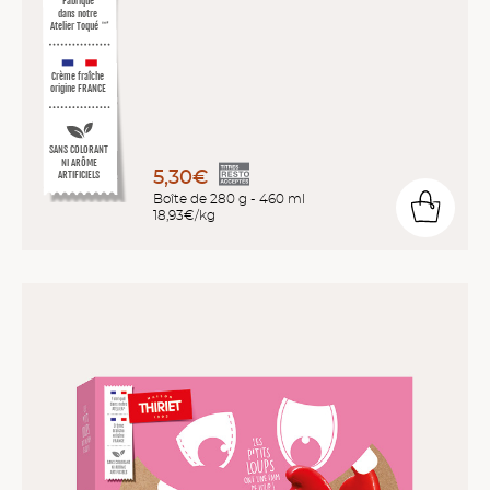
Fabriqué
dans notre
Atelier Toqué
™*
Crème fraîche
origine FRANCE
SANS COLORANT
NI ARÔME
5,30€
ARTIFICIELS
Boîte de 280 g - 460 ml
18,93€/kg