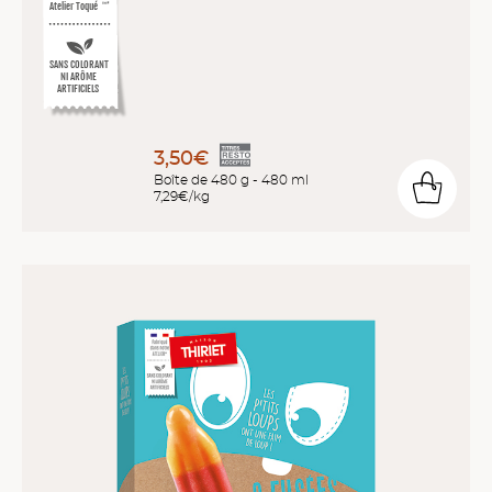
Atelier Toqué
™*
SANS COLORANT
NI ARÔME
ARTIFICIELS
3,50€
Boîte de 480 g - 480 ml
7,29€/kg