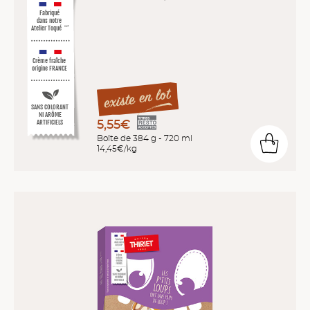
Fabriqué
dans notre
Atelier Toqué
™*
Crème fraîche
origine FRANCE
SANS COLORANT
NI ARÔME
5,55€
ARTIFICIELS
Boîte de 384 g - 720 ml
14,45€/kg