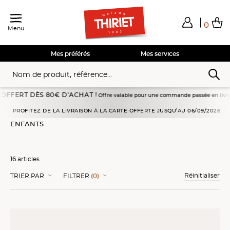
0
Menu
Total de mes achats
0,00€
Voir mon panier
Voir mon panier
Voir mon panier
Voir mon panier
Hors frais éventuels liés au service choisi
Mes préférés
Mes services
ÈS 80€ D’ACHAT !
Offre valable pour une commande passée en livraison à domicile 
Accueil
Glaces
Enfants
PROFITEZ DE LA LIVRAISON À LA CARTE OFFERTE JUSQU’AU 06/09/2026
ENFANTS
16 articles
Réinitialiser
TRIER PAR
FILTRER
(0)