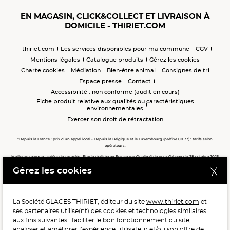
EN MAGASIN, CLICK&COLLECT ET LIVRAISON À
DOMICILE - THIRIET.COM
thiriet.com
Les services disponibles pour ma commune
CGV
Mentions légales
Catalogue produits
Gérez les cookies
Charte cookies
Médiation
Bien-être animal
Consignes de tri
Espace presse
Contact
Accessibilité : non conforme (audit en cours)
Fiche produit relative aux qualités ou caractéristiques
environnementales
Exercer son droit de rétractation
*Depuis la France : prix d’un appel local - Depuis la Belgique et le Luxembourg (préfixe 00 33) : tarifs selon
opérateurs.
Meilleure marque : catégorie surgelés. Etude réalisée en France par Qualimétrie pour Gabaon du 28 octobre 2025
au 02 février 2026 auprès de 122 503 consommateurs.
Gérez les cookies
Meilleure chaîne de magasins, Meilleur e-commerçant, Meilleure relation clients : catégorie surgelés. Étude
réalisée en France par Qualimétrie pour Gabaon du 27 Mars au 07 Juillet 2025 sur 1 246 417 votes.
La Société GLACES THIRIET, éditeur du site
www.thiriet.com
et
ses
partenaires
utilise(nt) des cookies et technologies similaires
POUR VOTRE SANTÉ, MANGEZ AU MOINS CINQ FRUITS ET
aux fins suivantes : faciliter le bon fonctionnement du site,
LÉGUMES PAR JOUR.
WWW.MANGERBOUGER.FR
analyser et améliorer l’expérience utilisateur et/ou son offre de