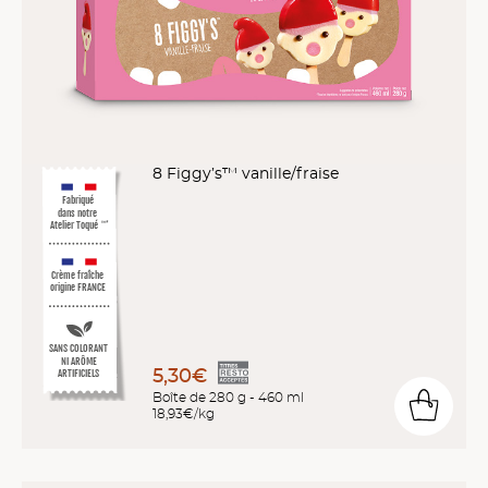
8 Figgy’s™ vanille/fraise
Fabriqué
dans notre
Atelier Toqué
™*
Crème fraîche
origine FRANCE
SANS COLORANT
NI ARÔME
5,30€
ARTIFICIELS
Boîte de 280 g - 460 ml
18,93€/kg