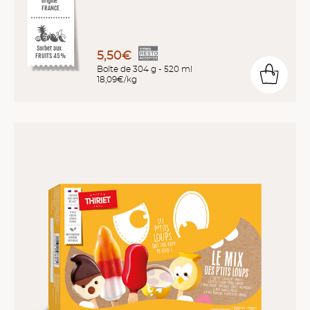
origine
FRANCE
Sorbet aux
5,50€
FRUITS 45%
Boîte de 304 g - 520 ml
18,09€/kg