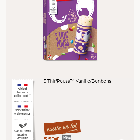
5 Thir'Pouss™ Vanille/Bonbons
Fabriqué
dans notre
Atelier Toqué
™*
Crème fraîche
origine FRANCE
SANS COLORANT
NI ARÔME
5,50€
ARTIFICIELS