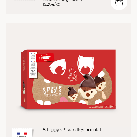
15,20€/kg
8 Figgy’s™ vanille/chocolat