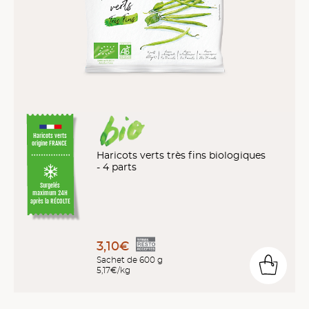
Haricots verts
origine FRANCE
Haricots verts très fins biologiques
- 4 parts
Surgelés
maximum 24H
après la RÉCOLTE
3,10€
Sachet de 600 g
5,17€/kg