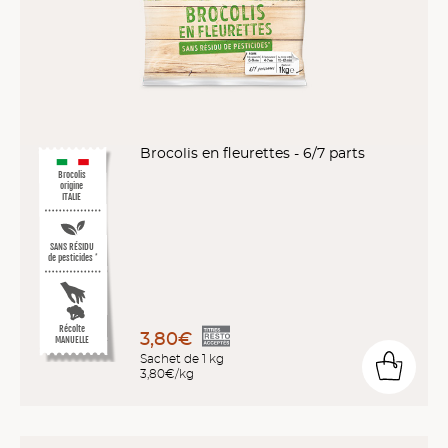
Brocolis en fleurettes - 6/7 parts
Brocolis
origine
ITALIE
SANS RÉSIDU
de pesticides
*
Récolte
3,80€
MANUELLE
Sachet de 1 kg
3,80€/kg