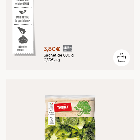
romanesco
origine ITALIE
SANS RÉSIDU
de pesticides*
Récolte
3,80€
MANUELLE
Sachet de 600 g
6,33€/kg