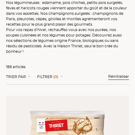
Nos
légumineuses
:
edamame
,
pois chiches
,
petits-pois surgelés
,
fèves
et
haricots rouges
viennent apporter du goût et de la couleur
dans vos assiettes. Nos
champignons surgelés
:
champignons de
Paris
,
pleurotes
,
cèpes
,
girolles
et
morilles
agrémenteront vos
recettes pour le plus grand plaisir des gourmets.
Pour vos repas d’hiver, réchauffez-vous avec nos
purées
, nos
soupes cuisinées
et nos
légumes pour potages
. Découvrez aussi
nos sélections de légumes
origine France
,
biologiques
ou
sans
résidu de pesticides
. Avec la Maison Thiriet, seul le bon crée du
bonheur !
186 articles
Réinitialiser
TRIER PAR
FILTRER
(0)