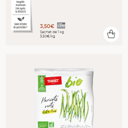
Surgelés
maximum
24H après
la RÉCOLTE
SANS RÉSIDU
3,50€
de pesticides*
Sachet de 1 kg
3,50€/kg