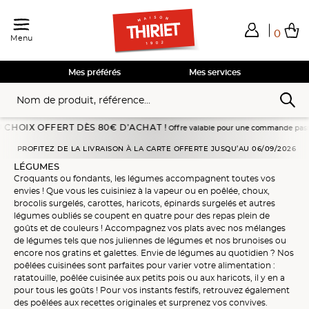
0
Menu
Total de mes achats
0,00€
Voir mon panier
Voir mon panier
Voir mon panier
Voir mon panier
Hors frais éventuels liés au service choisi
Mes préférés
Mes services
ERT DÈS 80€ D’ACHAT !
Offre valable pour une commande passée en livraison à d
Accueil
Légumes
PROFITEZ DE LA LIVRAISON À LA CARTE OFFERTE JUSQU’AU 06/09/2026
LÉGUMES
Croquants ou fondants, les
légumes
accompagnent toutes vos
envies ! Que vous les cuisiniez à la
vapeur
ou en
poêlée
,
choux
,
brocolis surgelés
,
carottes
,
haricots
,
épinards surgelés
et autres
légumes oubliés
se coupent en quatre pour des repas plein de
goûts et de couleurs ! Accompagnez vos plats avec nos
mélanges
de légumes
tels que
nos juliennes de légumes
et nos
brunoises
ou
encore nos
gratins
et
galettes
. Envie de
légumes au quotidien
? Nos
poêlées cuisinées
sont parfaites pour varier votre alimentation :
ratatouille
,
poêlée cuisinée aux petits pois
ou aux
haricots
, il y en a
pour tous les goûts ! Pour vos instants festifs, retrouvez également
des
poêlées aux recettes originales
et surprenez vos convives.