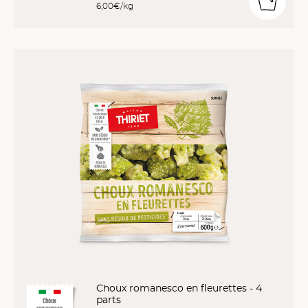
6,00€/kg
Choux romanesco en fleurettes - 4
parts
Choux