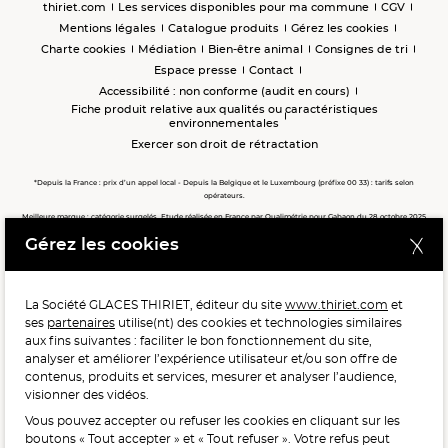
thiriet.com
Les services disponibles pour ma commune
CGV
Mentions légales
Catalogue produits
Gérez les cookies
Charte cookies
Médiation
Bien-être animal
Consignes de tri
Espace presse
Contact
Accessibilité : non conforme (audit en cours)
Fiche produit relative aux qualités ou caractéristiques
environnementales
Exercer son droit de rétractation
*Depuis la France : prix d’un appel local - Depuis la Belgique et le Luxembourg (préfixe 00 33) : tarifs selon
opérateurs.
Meilleure marque : catégorie surgelés. Etude réalisée en France par Qualimétrie pour Gabaon du 28 octobre 2025
au 02 février 2026 auprès de 122 503 consommateurs.
Gérez les cookies
Meilleure chaîne de magasins, Meilleur e-commerçant, Meilleure relation clients : catégorie surgelés. Étude
réalisée en France par Qualimétrie pour Gabaon du 27 Mars au 07 Juillet 2025 sur 1 246 417 votes.
La Société GLACES THIRIET, éditeur du site
www.thiriet.com
et
ses
partenaires
utilise(nt) des cookies et technologies similaires
POUR VOTRE SANTÉ, MANGEZ AU MOINS CINQ FRUITS ET
aux fins suivantes : faciliter le bon fonctionnement du site,
LÉGUMES PAR JOUR.
WWW.MANGERBOUGER.FR
analyser et améliorer l’expérience utilisateur et/ou son offre de
contenus, produits et services, mesurer et analyser l’audience,
visionner des vidéos.
Vous pouvez accepter ou refuser les cookies en cliquant sur les
L'abus d'alcool est dangereux pour la santé, à consommer
boutons « Tout accepter » et « Tout refuser ». Votre refus peut
avec modération.