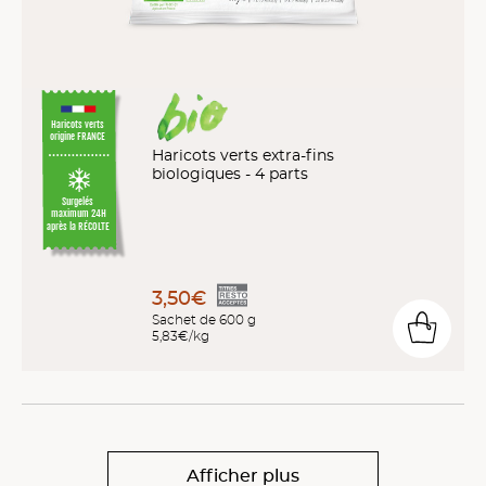
Haricots verts
origine FRANCE
Haricots verts extra-fins
biologiques - 4 parts
Surgelés
maximum 24H
après la RÉCOLTE
3,50€
Sachet de 600 g
5,83€/kg
Afficher plus