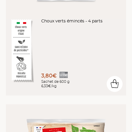
Choux verts émincés - 4 parts
Choux verts
origine
ITALIE
SANS RÉSIDU
de pesticides*
Récolte
3,80€
MANUELLE
Sachet de 600 g
6,33€/kg