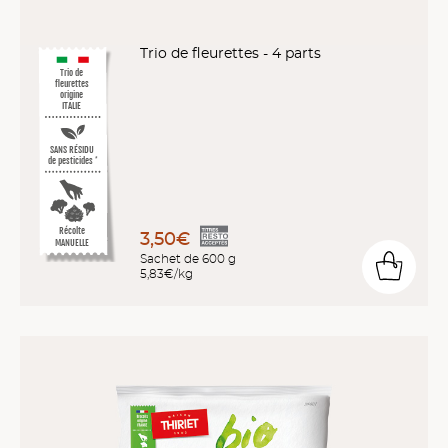
Trio de fleurettes - 4 parts
Trio de
fleurettes
origine
ITALIE
SANS RÉSIDU
de pesticides
*
Récolte
3,50€
MANUELLE
Sachet de 600 g
5,83€/kg