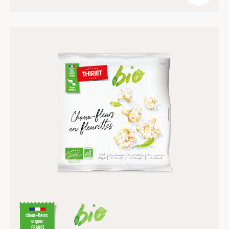
Choux-fleurs
origine
FRANCE