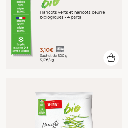
Haricots
verts
origine
Haricots verts et haricots beurre
FRANCE
biologiques - 4 parts
Haricots
beurre
origine
FRANCE
Surgelés
maximum 24H
3,10€
après la RÉCOLTE
Sachet de 600 g
5,17€/kg