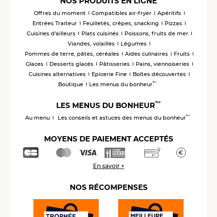
NOS PRODUITS EN LIGNE
Offres du moment
Compatibles air-fryer
Apéritifs
Entrées Traiteur
Feuilletés, crêpes, snacking
Pizzas
Cuisines d'ailleurs
Plats cuisinés
Poissons, fruits de mer
Viandes, volailles
Légumes
Pommes de terre, pâtes, céréales
Aides culinaires
Fruits
Glaces
Desserts glacés
Pâtisseries
Pains, viennoiseries
Cuisines alternatives
Epicerie Fine
Boîtes découvertes
™
Boutique
Les menus du bonheur
™
LES MENUS DU BONHEUR
™
Au menu
Les conseils et astuces des menus du bonheur
MOYENS DE PAIEMENT ACCEPTÉS
En savoir +
NOS RÉCOMPENSES