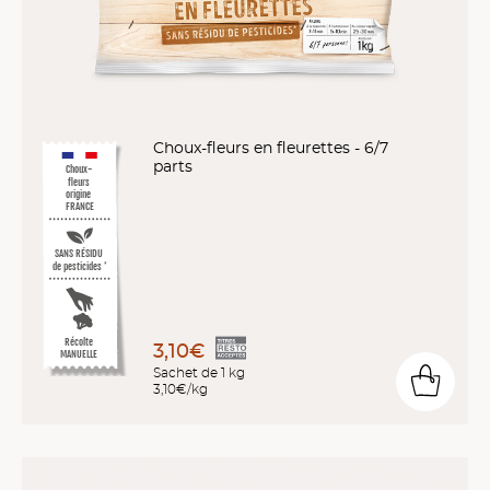
Choux-fleurs en fleurettes - 6/7
parts
Choux-
fleurs
origine
FRANCE
SANS RÉSIDU
de pesticides
*
Récolte
3,10€
MANUELLE
Sachet de 1 kg
3,10€/kg