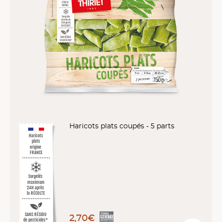
Haricots plats coupés - 5 parts
Haricots
plats
origine
FRANCE
Surgelés
maximum
24H après
la RÉCOLTE
SANS RÉSIDU
2,70€
de pesticides*