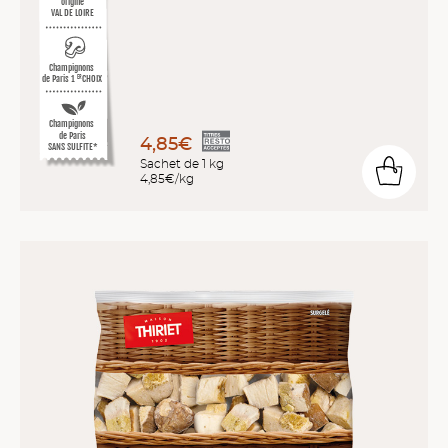
origine
VAL DE LOIRE
Champignons
de Paris 1
CHOIX
ER
Champignons
de Paris
4,85€
SANS SULFITE*
Sachet de 1 kg
4,85€/kg