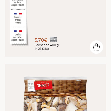
de Paris
origine FRANCE
Pleurotes
origine
FRANCE
Lentins
des chênes
5,70€
origine FRANCE
Sachet de 400 g
14,25€/kg