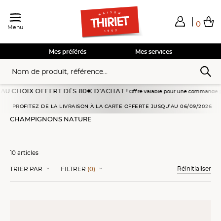
0
Menu
Total de mes achats
0,00€
Voir mon panier
Voir mon panier
Voir mon panier
Voir mon panier
Hors frais éventuels liés au service choisi
Mes préférés
Mes services
IX OFFERT DÈS 80€ D’ACHAT !
Offre valable pour une commande passée en livra
Accueil
Légumes
Champignons nature
PROFITEZ DE LA LIVRAISON À LA CARTE OFFERTE JUSQU’AU 06/09/2026
CHAMPIGNONS NATURE
10 articles
Réinitialiser
TRIER PAR
FILTRER
(0)