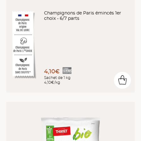
Champignons de Paris émincés 1er
choix - 6/7 parts
Champignons
de Paris
origine
VAL DE LOIRE
Champignons
de Paris 1
CHOIX
ER
Champignons
de Paris
4,10€
SANS SULFITE*
Sachet de 1 kg
4,10€/kg