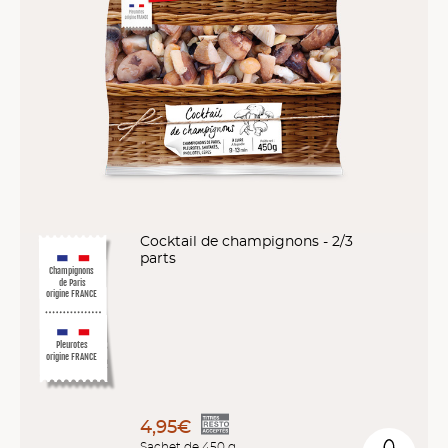
Cocktail de champignons - 2/3
parts
Champignons
de Paris
origine FRANCE
Pleurotes
origine FRANCE
4,95€
Sachet de 450 g