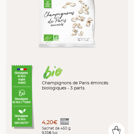
Champignons
de Paris
origine
Champignons de Paris émincés
FRANCE
biologiques - 3 parts
Champignons
de Paris 1
CHOIX
ER
Champignons
de Paris
4,20€
SANS SULFITE*
Sachet de 450 g
9,33€/kg