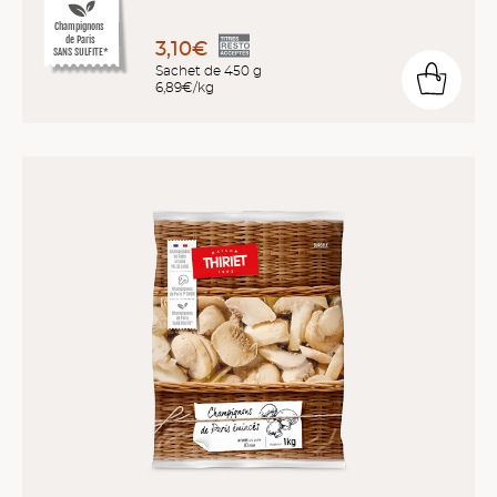
Champignons
de Paris
3,10€
SANS SULFITE*
Sachet de 450 g
6,89€/kg