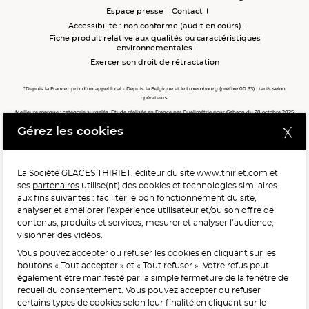
Espace presse
Contact
Accessibilité : non conforme (audit en cours)
Fiche produit relative aux qualités ou caractéristiques
environnementales
Exercer son droit de rétractation
*Depuis la France : prix d’un appel local - Depuis la Belgique et le Luxembourg (préfixe 00 33) : tarifs selon
opérateurs.
Meilleure marque : catégorie surgelés. Etude réalisée en France par Qualimétrie pour Gabaon du 28 octobre 2025
au 02 février 2026 auprès de 122 503 consommateurs.
Gérez les cookies
Meilleure chaîne de magasins, Meilleur e-commerçant, Meilleure relation clients : catégorie surgelés. Étude
réalisée en France par Qualimétrie pour Gabaon du 27 Mars au 07 Juillet 2025 sur 1 246 417 votes.
La Société GLACES THIRIET, éditeur du site
www.thiriet.com
et
ses
partenaires
utilise(nt) des cookies et technologies similaires
POUR VOTRE SANTÉ, MANGEZ AU MOINS CINQ FRUITS ET
aux fins suivantes : faciliter le bon fonctionnement du site,
LÉGUMES PAR JOUR.
WWW.MANGERBOUGER.FR
analyser et améliorer l’expérience utilisateur et/ou son offre de
contenus, produits et services, mesurer et analyser l’audience,
visionner des vidéos.
Vous pouvez accepter ou refuser les cookies en cliquant sur les
L'abus d'alcool est dangereux pour la santé, à consommer
boutons « Tout accepter » et « Tout refuser ». Votre refus peut
avec modération.
également être manifesté par la simple fermeture de la fenêtre de
recueil du consentement. Vous pouvez accepter ou refuser
certains types de cookies selon leur finalité en cliquant sur le