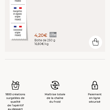
FRANCE
Courgettes
et oignons
origine
FRANCE
Emmental
origine
4,20€
FRANCE
Boîte de 250 g
16,80€/kg
1800 créations
Maîtrise totale
Paiement
surgelées de
de la chaîne
en ligne
qualité
du froid
sécurisé
de l’apéritif
au dessert