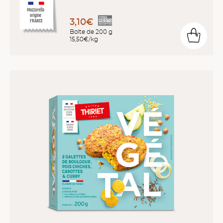
Mozzarella
origine
3,10€
FRANCE
Boîte de 200 g
15,50€/kg