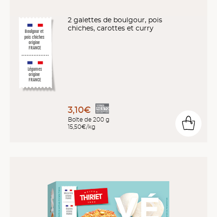
2 galettes de boulgour, pois
chiches, carottes et curry
Boulgour et
pois chiches
origine
FRANCE
Légumes
origine
FRANCE
3,10€
Boîte de 200 g
15,50€/kg