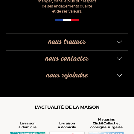
manger, dans le plus pur respect
de ses engagements qualité
et de ses valeurs.
nous trouver
nous contacter
nous rejoindre
L’ACTUALITÉ DE LA MAISON
Magasins
Click&Collect et
Livraison
Livraison
consigne surgelée
à domicile
à domicile