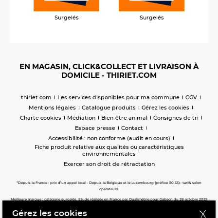
Surgelés
Surgelés
EN MAGASIN, CLICK&COLLECT ET LIVRAISON À
DOMICILE - THIRIET.COM
thiriet.com
Les services disponibles pour ma commune
CGV
Mentions légales
Catalogue produits
Gérez les cookies
Charte cookies
Médiation
Bien-être animal
Consignes de tri
Espace presse
Contact
Accessibilité : non conforme (audit en cours)
Fiche produit relative aux qualités ou caractéristiques
environnementales
Exercer son droit de rétractation
*Depuis la France : prix d’un appel local - Depuis la Belgique et le Luxembourg (préfixe 00 33) : tarifs selon
opérateurs.
Meilleure marque : catégorie surgelés. Etude réalisée en France par Qualimétrie pour Gabaon du 28 octobre 2025
au 02 février 2026 auprès de 122 503 consommateurs.
Gérez les cookies
Meilleure chaîne de magasins, Meilleur e-commerçant, Meilleure relation clients : catégorie surgelés. Étude