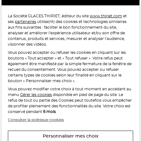
réalisée en France par Qualimétrie pour Gabaon du 27 Mars au 07 Juillet 2025 sur 1 246 417 votes.
La Société GLACES THIRIET, éditeur du site
www.thiriet.com
et
ses
partenaires
utilise(nt) des cookies et technologies similaires
POUR VOTRE SANTÉ, MANGEZ AU MOINS CINQ FRUITS ET
aux fins suivantes : faciliter le bon fonctionnement du site,
LÉGUMES PAR JOUR.
WWW.MANGERBOUGER.FR
analyser et améliorer l’expérience utilisateur et/ou son offre de
contenus, produits et services, mesurer et analyser l’audience,
visionner des vidéos.
Vous pouvez accepter ou refuser les cookies en cliquant sur les
L'abus d'alcool est dangereux pour la santé, à consommer
boutons « Tout accepter » et « Tout refuser ». Votre refus peut
avec modération.
également être manifesté par la simple fermeture de la fenêtre de
recueil du consentement. Vous pouvez accepter ou refuser
certains types de cookies selon leur finalité en cliquant sur le
bouton « Personnaliser mes choix ».
Vous pouvez modifier votre choix à tout moment en accédant au
menu
Gérer les cookies
disponible en pied de page du site. Le
refus de tout ou partie des Cookies peut toutefois vous empêcher
Interdiction de vente de boissons alcooliques
de profiter pleinement des fonctionnalités du site. Votre choix est
aux mineurs de moins de 18 ans
conservé pendant
6 mois
.
La preuve de majorité de l’acheteur est exigée au moment
Consulter la politique cookies
de la vente en ligne.
CODE DE LA SANTÉ PUBLIQUE, ART. L. 3342-1 ET L. 3353-3
Personnaliser mes choix