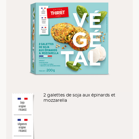
2 galettes de soja aux épinards et
mozzarella
Soja
origine
FRANCE
Légumes
origine
FRANCE