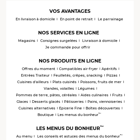
VOS AVANTAGES
En livraison à domicile
En point de retrait
Le parrainage
NOS SERVICES EN LIGNE
Magasins
Consignes surgelées
Livraison à domicile
Je commande pour offrir
NOS PRODUITS EN LIGNE
Offres du moment
Compatibles air-fryer
Apéritifs
Entrées Traiteur
Feuilletés, crêpes, snacking
Pizzas
Cuisines d'ailleurs
Plats cuisinés
Poissons, fruits de mer
Viandes, volailles
Légumes
Pommes de terre, pâtes, céréales
Aides culinaires
Fruits
Glaces
Desserts glacés
Pâtisseries
Pains, viennoiseries
Cuisines alternatives
Epicerie Fine
Boîtes découvertes
™
Boutique
Les menus du bonheur
™
LES MENUS DU BONHEUR
™
Au menu
Les conseils et astuces des menus du bonheur