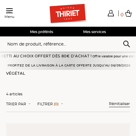
0
Menu
Total de mes achats
0,00€
Voir mon panier
Voir mon panier
Voir mon panier
Voir mon panier
Hors frais éventuels liés au service choisi
Mes préférés
Mes services
I AU CHOIX OFFERT DÈS 80€ D’ACHAT !
Offre valable pour une commande pa
Accueil
Légumes
Garnitures de légumes
Végétal
PROFITEZ DE LA LIVRAISON À LA CARTE OFFERTE JUSQU’AU 06/09/2026
VÉGÉTAL
4 articles
Réinitialiser
TRIER PAR
FILTRER
(0)