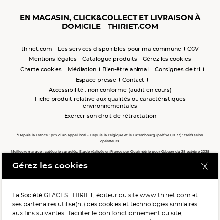
EN MAGASIN, CLICK&COLLECT ET LIVRAISON À
DOMICILE - THIRIET.COM
thiriet.com
Les services disponibles pour ma commune
CGV
Mentions légales
Catalogue produits
Gérez les cookies
Charte cookies
Médiation
Bien-être animal
Consignes de tri
Espace presse
Contact
Accessibilité : non conforme (audit en cours)
Fiche produit relative aux qualités ou caractéristiques
environnementales
Exercer son droit de rétractation
*Depuis la France : prix d’un appel local - Depuis la Belgique et le Luxembourg (préfixe 00 33) : tarifs selon
opérateurs.
Meilleure marque : catégorie surgelés. Etude réalisée en France par Qualimétrie pour Gabaon du 28 octobre 2025
au 02 février 2026 auprès de 122 503 consommateurs.
Gérez les cookies
Meilleure chaîne de magasins, Meilleur e-commerçant, Meilleure relation clients : catégorie surgelés. Étude
réalisée en France par Qualimétrie pour Gabaon du 27 Mars au 07 Juillet 2025 sur 1 246 417 votes.
La Société GLACES THIRIET, éditeur du site
www.thiriet.com
et
ses
partenaires
utilise(nt) des cookies et technologies similaires
POUR VOTRE SANTÉ, MANGEZ AU MOINS CINQ FRUITS ET
aux fins suivantes : faciliter le bon fonctionnement du site,
LÉGUMES PAR JOUR.
WWW.MANGERBOUGER.FR