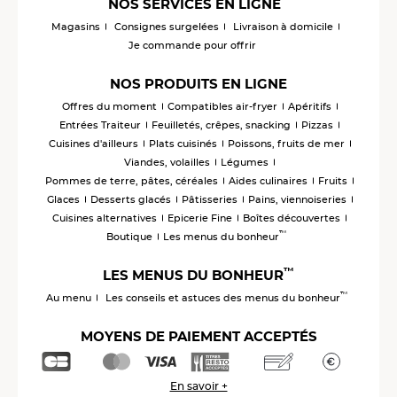
NOS SERVICES EN LIGNE
Magasins
Consignes surgelées
Livraison à domicile
Je commande pour offrir
NOS PRODUITS EN LIGNE
Offres du moment
Compatibles air-fryer
Apéritifs
Entrées Traiteur
Feuilletés, crêpes, snacking
Pizzas
Cuisines d'ailleurs
Plats cuisinés
Poissons, fruits de mer
Viandes, volailles
Légumes
Pommes de terre, pâtes, céréales
Aides culinaires
Fruits
Glaces
Desserts glacés
Pâtisseries
Pains, viennoiseries
Cuisines alternatives
Epicerie Fine
Boîtes découvertes
™
Boutique
Les menus du bonheur
™
LES MENUS DU BONHEUR
™
Au menu
Les conseils et astuces des menus du bonheur
MOYENS DE PAIEMENT ACCEPTÉS
En savoir +