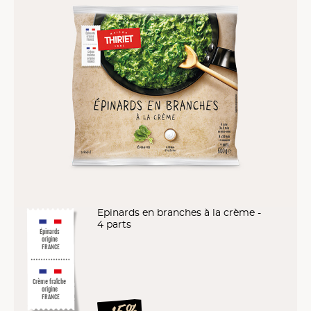
Epinards en branches à la crème -
4 parts
Épinards
origine
FRANCE
Crème fraîche
origine
FRANCE