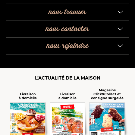
nous trouver
nous contacter
nous rejoindre
L’ACTUALITÉ DE LA MAISON
Magasins
Click&Collect et
Livraison
Livraison
consigne surgelée
à domicile
à domicile