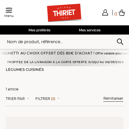
0
Menu
Total de mes achats
0,00€
Voir mon panier
Voir mon panier
Voir mon panier
Voir mon panier
Hors frais éventuels liés au service choisi
Mes préférés
Mes services
GHETTI AU CHOIX OFFERT DÈS 80€ D’ACHAT !
Offre valable pour une comm
Accueil
Légumes
Légumes cuisinés
PROFITEZ DE LA LIVRAISON À LA CARTE OFFERTE JUSQU’AU 06/09/2026
LÉGUMES CUISINÉS
1 article
Réinitialiser
TRIER PAR
FILTRER
(2)