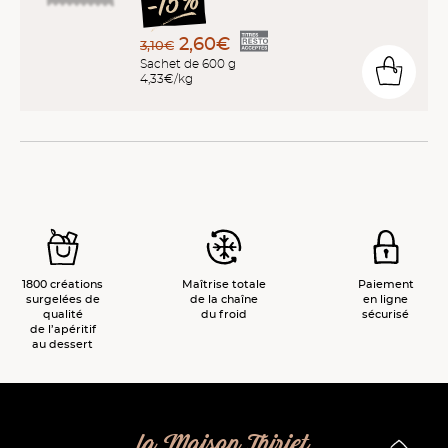
2,60€
3,10€
Sachet de 600 g
4,33€/kg
1800 créations
Maîtrise totale
Paiement
surgelées de
de la chaîne
en ligne
qualité
du froid
sécurisé
de l’apéritif
au dessert
la Maison Thiriet