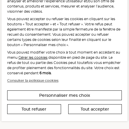
analyser et améliorer l’expérience utilisateur et/ou son offre de
contenus, produits et services, mesurer et analyser l’audience,
visionner des vidéos.
Vous pouvez accepter ou refuser les cookies en cliquant sur les
L'abus d'alcool est dangereux pour la santé, à consommer
boutons « Tout accepter » et « Tout refuser ». Votre refus peut
avec modération.
également être manifesté par la simple fermeture de la fenêtre de
recueil du consentement. Vous pouvez accepter ou refuser
certains types de cookies selon leur finalité en cliquant sur le
bouton « Personnaliser mes choix ».
Vous pouvez modifier votre choix à tout moment en accédant au
menu
Gérer les cookies
disponible en pied de page du site. Le
refus de tout ou partie des Cookies peut toutefois vous empêcher
Interdiction de vente de boissons alcooliques
de profiter pleinement des fonctionnalités du site. Votre choix est
aux mineurs de moins de 18 ans
conservé pendant
6 mois
.
La preuve de majorité de l’acheteur est exigée au moment
Consulter la politique cookies
de la vente en ligne.
CODE DE LA SANTÉ PUBLIQUE, ART. L. 3342-1 ET L. 3353-3
Personnaliser mes choix
Tout refuser
Tout accepter