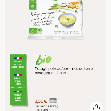
Pommes
de terre
origine FRANCE
Potage poireau/pommes de terre
biologique - 2 parts
Poireaux
origine
FRANCE
Carottes
origine
3,50€
FRANCE
Sachet de 600 g
5,83€/kg