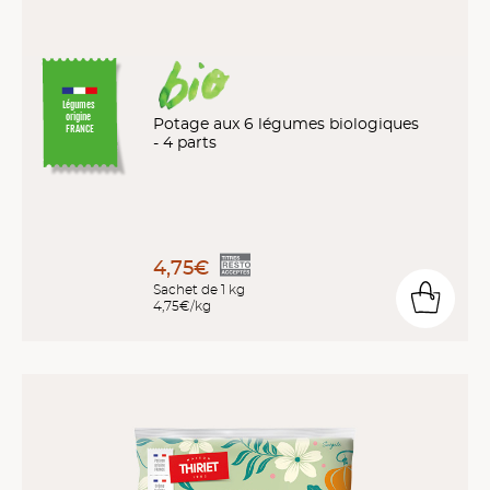
Légumes
origine
Potage aux 6 légumes biologiques
FRANCE
- 4 parts
4,75€
Sachet de 1 kg
4,75€/kg