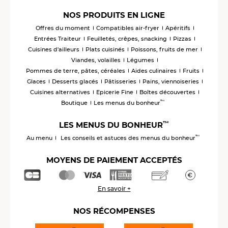
NOS PRODUITS EN LIGNE
Offres du moment
Compatibles air-fryer
Apéritifs
Entrées Traiteur
Feuilletés, crêpes, snacking
Pizzas
Cuisines d'ailleurs
Plats cuisinés
Poissons, fruits de mer
Viandes, volailles
Légumes
Pommes de terre, pâtes, céréales
Aides culinaires
Fruits
Glaces
Desserts glacés
Pâtisseries
Pains, viennoiseries
Cuisines alternatives
Epicerie Fine
Boîtes découvertes
™
Boutique
Les menus du bonheur
™
LES MENUS DU BONHEUR
™
Au menu
Les conseils et astuces des menus du bonheur
MOYENS DE PAIEMENT ACCEPTÉS
En savoir +
NOS RÉCOMPENSES