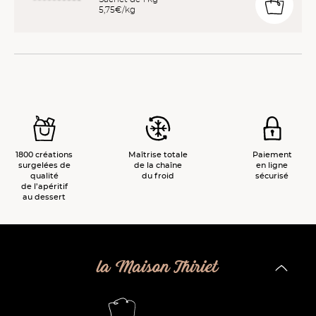
5,75€/kg
1800 créations
Maîtrise totale
Paiement
surgelées de
de la chaîne
en ligne
qualité
du froid
sécurisé
de l’apéritif
au dessert
la Maison Thiriet