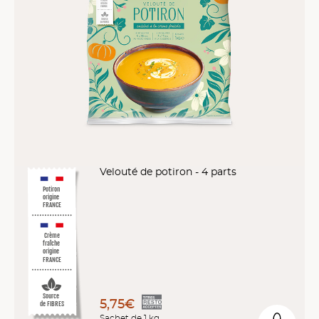
Velouté de potiron - 4 parts
Potiron
origine
FRANCE
Crème
fraîche
origine
FRANCE
Source
5,75€
de FIBRES
Sachet de 1 kg