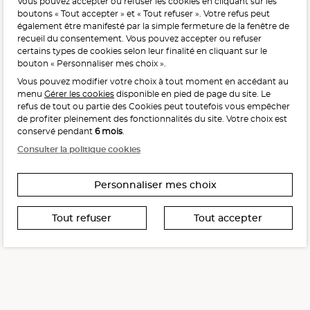
Vous pouvez accepter ou refuser les cookies en cliquant sur les
L'abus d'alcool est dangereux pour la santé, à consommer
boutons « Tout accepter » et « Tout refuser ». Votre refus peut
avec modération.
également être manifesté par la simple fermeture de la fenêtre de
recueil du consentement. Vous pouvez accepter ou refuser
certains types de cookies selon leur finalité en cliquant sur le
bouton « Personnaliser mes choix ».
Vous pouvez modifier votre choix à tout moment en accédant au
menu
Gérer les cookies
disponible en pied de page du site. Le
refus de tout ou partie des Cookies peut toutefois vous empêcher
Interdiction de vente de boissons alcooliques
de profiter pleinement des fonctionnalités du site. Votre choix est
aux mineurs de moins de 18 ans
conservé pendant
6 mois
.
La preuve de majorité de l’acheteur est exigée au moment
Consulter la politique cookies
de la vente en ligne.
CODE DE LA SANTÉ PUBLIQUE, ART. L. 3342-1 ET L. 3353-3
Personnaliser mes choix
Tout refuser
Tout accepter