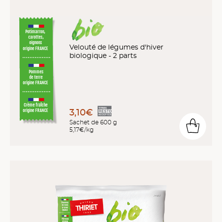
Potimarron,
carottes,
oignons
Velouté de légumes d'hiver
origine FRANCE
biologique - 2 parts
Pommes
de terre
origine FRANCE
Crème fraîche
3,10€
origine FRANCE
Sachet de 600 g
5,17€/kg