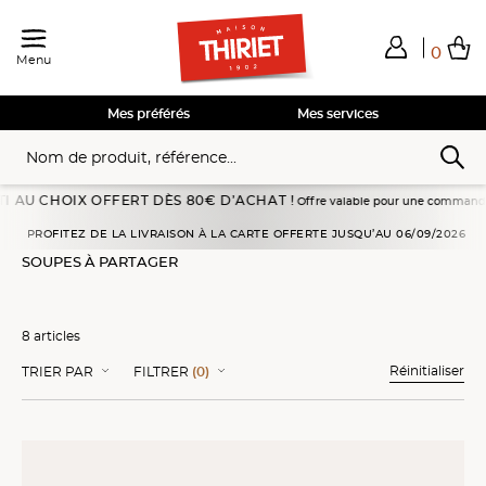
0
Menu
Total de mes achats
0,00€
Voir mon panier
Voir mon panier
Voir mon panier
Voir mon panier
Hors frais éventuels liés au service choisi
Mes préférés
Mes services
HOIX OFFERT DÈS 80€ D’ACHAT !
Offre valable pour une commande passée en li
Accueil
Légumes
Soupes
Soupes à partager
PROFITEZ DE LA LIVRAISON À LA CARTE OFFERTE JUSQU’AU 06/09/2026
SOUPES À PARTAGER
8 articles
Réinitialiser
TRIER PAR
FILTRER
(0)