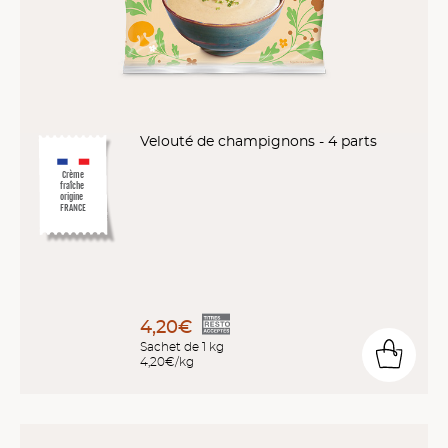
Velouté de champignons - 4 parts
Crème
fraîche
origine
FRANCE
4,20€
Sachet de 1 kg
4,20€/kg