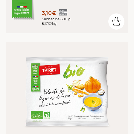
Crème fraîche
3,10€
origine FRANCE
Sachet de 600 g
5,17€/kg