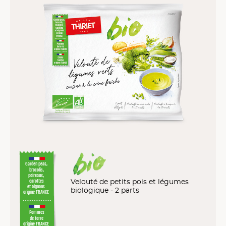
Garden peas,
brocolis,
poireaux,
Velouté de petits pois et légumes
carottes
et oignons
biologique - 2 parts
origine FRANCE
Pommes
de terre
origine FRANCE