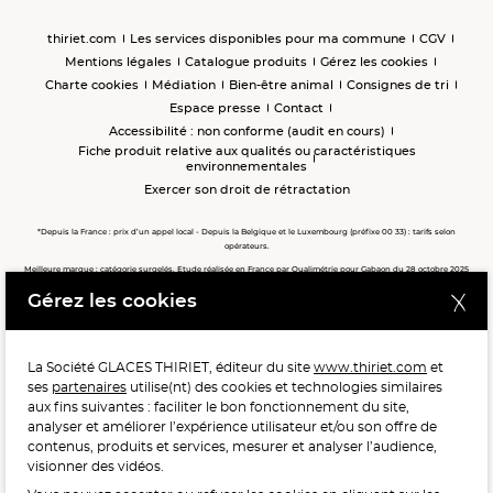
thiriet.com
Les services disponibles pour ma commune
CGV
Mentions légales
Catalogue produits
Gérez les cookies
Charte cookies
Médiation
Bien-être animal
Consignes de tri
Espace presse
Contact
Accessibilité : non conforme (audit en cours)
Fiche produit relative aux qualités ou caractéristiques
environnementales
Exercer son droit de rétractation
*Depuis la France : prix d’un appel local - Depuis la Belgique et le Luxembourg (préfixe 00 33) : tarifs selon
opérateurs.
Meilleure marque : catégorie surgelés. Etude réalisée en France par Qualimétrie pour Gabaon du 28 octobre 2025
au 02 février 2026 auprès de 122 503 consommateurs.
Gérez les cookies
Meilleure chaîne de magasins, Meilleur e-commerçant, Meilleure relation clients : catégorie surgelés. Étude
réalisée en France par Qualimétrie pour Gabaon du 27 Mars au 07 Juillet 2025 sur 1 246 417 votes.
La Société GLACES THIRIET, éditeur du site
www.thiriet.com
et
ses
partenaires
utilise(nt) des cookies et technologies similaires
POUR VOTRE SANTÉ, MANGEZ AU MOINS CINQ FRUITS ET
aux fins suivantes : faciliter le bon fonctionnement du site,
LÉGUMES PAR JOUR.
WWW.MANGERBOUGER.FR
analyser et améliorer l’expérience utilisateur et/ou son offre de
contenus, produits et services, mesurer et analyser l’audience,
visionner des vidéos.