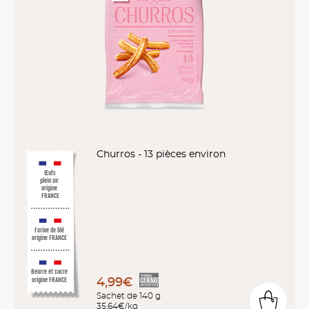
Churros - 13 pièces environ
Œufs
plein air
origine
FRANCE
Farine de blé
origine FRANCE
Beurre et sucre
4,99€
origine FRANCE
Sachet de 140 g
35,64€/kg