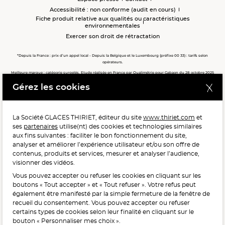
Accessibilité : non conforme (audit en cours)
Fiche produit relative aux qualités ou caractéristiques
environnementales
Exercer son droit de rétractation
*Depuis la France : prix d’un appel local - Depuis la Belgique et le Luxembourg (préfixe 00 33) : tarifs selon
opérateurs.
Meilleure marque : catégorie surgelés. Etude réalisée en France par Qualimétrie pour Gabaon du 28 octobre 2025
au 02 février 2026 auprès de 122 503 consommateurs.
Gérez les cookies
Meilleure chaîne de magasins, Meilleur e-commerçant, Meilleure relation clients : catégorie surgelés. Étude
réalisée en France par Qualimétrie pour Gabaon du 27 Mars au 07 Juillet 2025 sur 1 246 417 votes.
La Société GLACES THIRIET, éditeur du site
www.thiriet.com
et
ses
partenaires
utilise(nt) des cookies et technologies similaires
POUR VOTRE SANTÉ, MANGEZ AU MOINS CINQ FRUITS ET
aux fins suivantes : faciliter le bon fonctionnement du site,
LÉGUMES PAR JOUR.
WWW.MANGERBOUGER.FR
analyser et améliorer l’expérience utilisateur et/ou son offre de
contenus, produits et services, mesurer et analyser l’audience,
visionner des vidéos.
Vous pouvez accepter ou refuser les cookies en cliquant sur les
L'abus d'alcool est dangereux pour la santé, à consommer
boutons « Tout accepter » et « Tout refuser ». Votre refus peut
avec modération.
également être manifesté par la simple fermeture de la fenêtre de
recueil du consentement. Vous pouvez accepter ou refuser
certains types de cookies selon leur finalité en cliquant sur le
bouton « Personnaliser mes choix ».