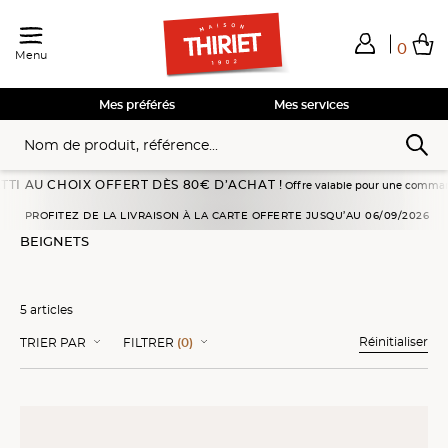
0
Menu
Total de mes achats
0,00€
Voir mon panier
Voir mon panier
Voir mon panier
Voir mon panier
Hors frais éventuels liés au service choisi
Mes préférés
Mes services
AU CHOIX OFFERT DÈS 80€ D’ACHAT !
Offre valable pour une commande passé
Accueil
Pains, viennoiseries
Beignets
PROFITEZ DE LA LIVRAISON À LA CARTE OFFERTE JUSQU’AU 06/09/2026
BEIGNETS
5 articles
Réinitialiser
TRIER PAR
FILTRER
(0)