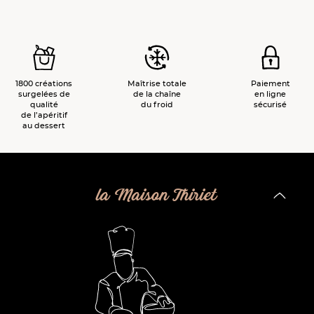
1800 créations
Maîtrise totale
Paiement
surgelées de
de la chaîne
en ligne
qualité
du froid
sécurisé
de l’apéritif
au dessert
la Maison Thiriet