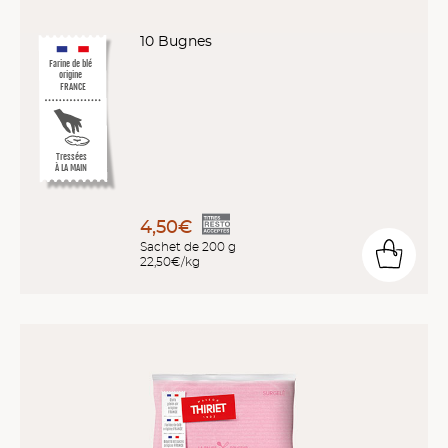
10 Bugnes
Farine de blé
origine
FRANCE
Tressées
À LA MAIN
4,50€
Sachet de 200 g
22,50€/kg