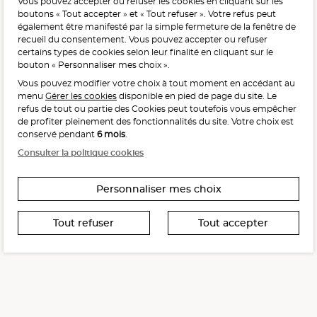
Vous pouvez accepter ou refuser les cookies en cliquant sur les
L'abus d'alcool est dangereux pour la santé, à consommer
boutons « Tout accepter » et « Tout refuser ». Votre refus peut
avec modération.
également être manifesté par la simple fermeture de la fenêtre de
recueil du consentement. Vous pouvez accepter ou refuser
certains types de cookies selon leur finalité en cliquant sur le
bouton « Personnaliser mes choix ».
Vous pouvez modifier votre choix à tout moment en accédant au
menu
Gérer les cookies
disponible en pied de page du site. Le
refus de tout ou partie des Cookies peut toutefois vous empêcher
Interdiction de vente de boissons alcooliques
de profiter pleinement des fonctionnalités du site. Votre choix est
aux mineurs de moins de 18 ans
conservé pendant
6 mois
.
La preuve de majorité de l’acheteur est exigée au moment
Consulter la politique cookies
de la vente en ligne.
CODE DE LA SANTÉ PUBLIQUE, ART. L. 3342-1 ET L. 3353-3
Personnaliser mes choix
Tout refuser
Tout accepter