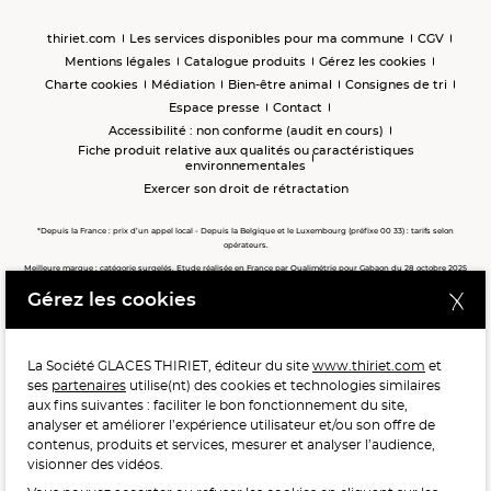
thiriet.com
Les services disponibles pour ma commune
CGV
Mentions légales
Catalogue produits
Gérez les cookies
Charte cookies
Médiation
Bien-être animal
Consignes de tri
Espace presse
Contact
Accessibilité : non conforme (audit en cours)
Fiche produit relative aux qualités ou caractéristiques
environnementales
Exercer son droit de rétractation
*Depuis la France : prix d’un appel local - Depuis la Belgique et le Luxembourg (préfixe 00 33) : tarifs selon
opérateurs.
Meilleure marque : catégorie surgelés. Etude réalisée en France par Qualimétrie pour Gabaon du 28 octobre 2025
au 02 février 2026 auprès de 122 503 consommateurs.
Gérez les cookies
Meilleure chaîne de magasins, Meilleur e-commerçant, Meilleure relation clients : catégorie surgelés. Étude
réalisée en France par Qualimétrie pour Gabaon du 27 Mars au 07 Juillet 2025 sur 1 246 417 votes.
La Société GLACES THIRIET, éditeur du site
www.thiriet.com
et
ses
partenaires
utilise(nt) des cookies et technologies similaires
POUR VOTRE SANTÉ, MANGEZ AU MOINS CINQ FRUITS ET
aux fins suivantes : faciliter le bon fonctionnement du site,
LÉGUMES PAR JOUR.
WWW.MANGERBOUGER.FR
analyser et améliorer l’expérience utilisateur et/ou son offre de
contenus, produits et services, mesurer et analyser l’audience,
visionner des vidéos.