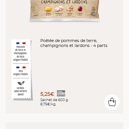
Poêlée de pommes de terre,
champignons et lardons - 4 parts
Pommes
de terre et
champignons
de Paris
origine FRANCE
Porc
origine FRANCE
Lardons
SANS NITRITE
5,25€
ajouté
Sachet de 600 g
8,75€/kg