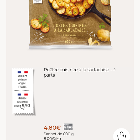
Poêlée cuisinée à la sarladaise - 4
parts
Pommes
de terre
origine
FRANCE
Graisse
de canard
origine FRANCE
(7%)
4,80€
Sachet de 600 g
8,00€/kg