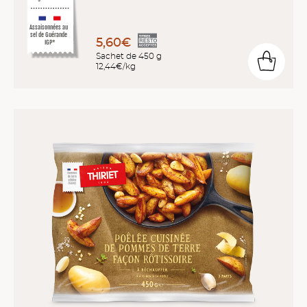
Assaisonnées au
sel de Guérande
5,60€
IGP*
Sachet de 450 g
12,44€/kg