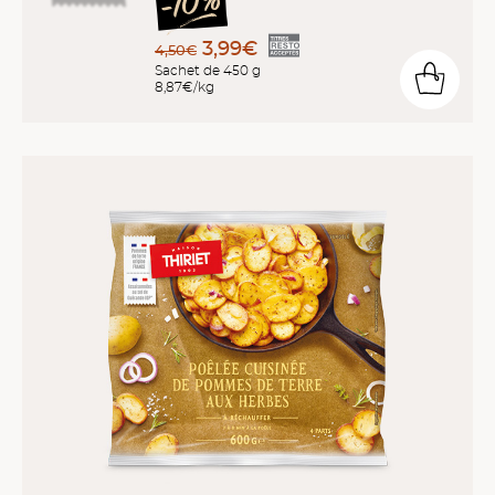
3,99€
4,50€
Sachet de 450 g
8,87€/kg