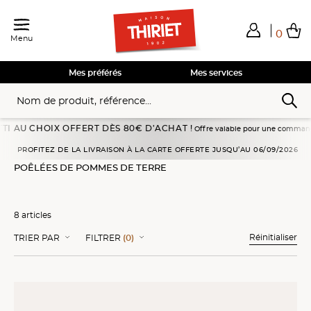
0
Menu
Total de mes achats
0,00€
Voir mon panier
Voir mon panier
Voir mon panier
Voir mon panier
Hors frais éventuels liés au service choisi
Mes préférés
Mes services
CHOIX OFFERT DÈS 80€ D’ACHAT !
Offre valable pour une commande passée en l
rre, pâtes, céréales
Pommes de terre
Poêlées de pommes de terre
PROFITEZ DE LA LIVRAISON À LA CARTE OFFERTE JUSQU’AU 06/09/2026
POÊLÉES DE POMMES DE TERRE
8 articles
Réinitialiser
TRIER PAR
FILTRER
(0)