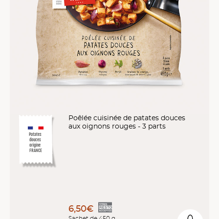
Poêlée cuisinée de patates douces
aux oignons rouges - 3 parts
Patates
douces
origine
FRANCE
6,50€
Sachet de 450 g