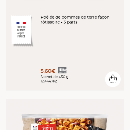
Poêlée de pommes de terre façon
rôtissoire - 3 parts
Pommes
de terre
origine
FRANCE
5,60€
Sachet de 450 g
12,44€/kg