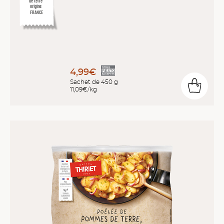
de terre
origine
FRANCE
4,99€
Sachet de 450 g
11,09€/kg