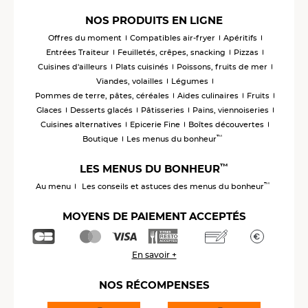
NOS PRODUITS EN LIGNE
Offres du moment
Compatibles air-fryer
Apéritifs
Entrées Traiteur
Feuilletés, crêpes, snacking
Pizzas
Cuisines d'ailleurs
Plats cuisinés
Poissons, fruits de mer
Viandes, volailles
Légumes
Pommes de terre, pâtes, céréales
Aides culinaires
Fruits
Glaces
Desserts glacés
Pâtisseries
Pains, viennoiseries
Cuisines alternatives
Epicerie Fine
Boîtes découvertes
™
Boutique
Les menus du bonheur
™
LES MENUS DU BONHEUR
™
Au menu
Les conseils et astuces des menus du bonheur
MOYENS DE PAIEMENT ACCEPTÉS
En savoir +
NOS RÉCOMPENSES