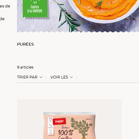
es de
Cuites
à la VAPEUR
 de
PURÉES
9 articles
TRIER PAR
VOIR LES