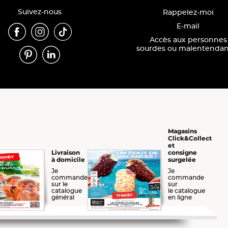
Suivez-nous
Rappelez-moi
E-mail
Accès aux personnes
sourdes ou malentendan
Magasins
Click&Collect
et
consigne
Livraison
surgelée
à domicile
Je
Je
commande
commande
sur le
sur
catalogue
le catalogue
général
en ligne