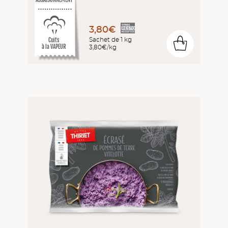
ASSAISONNEMENT
3,80€
Sachet de 1 kg
Cuits
0
3,80€/kg
à la VAPEUR