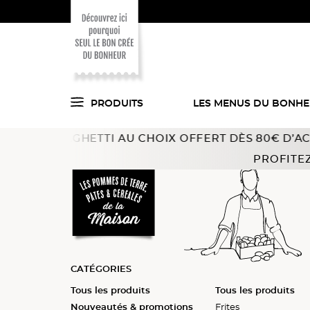
PRODUITS
LES MENUS DU BONH
PAGHETTI AU CHOIX OFFERT DÈS 80€ D’ACHAT !
Offre v
Voici ce que l'on
Accueil
Pommes de terre, pâtes, céréales
Pommes de
PROFITEZ
a trouvé pour vous
en cuisine !
CATÉGORIES
Tous les produits
Tous les produits
Tous les produits
Nouveautés & promotions
Pâtes
Frites