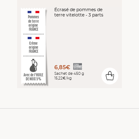
Écrasé de pommes de
terre vitelotte - 3 parts
Pommes
de terre
origine
FRANCE
Crème
origine
FRANCE
6,85€
Sachet de 450 g
0
Avec de l’HUILE
15,22€/kg
DE NOIX 5%