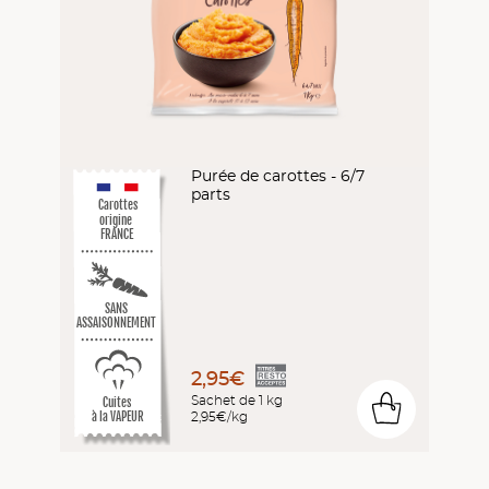
Purée de carottes - 6/7
parts
Carottes
origine
FRANCE
SANS
ASSAISONNEMENT
2,95€
Sachet de 1 kg
Cuites
0
2,95€/kg
à la VAPEUR