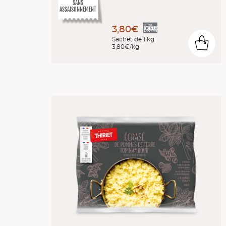
SANS
ASSAISONNEMENT
3,80€
Sachet de 1 kg
0
3,80€/kg