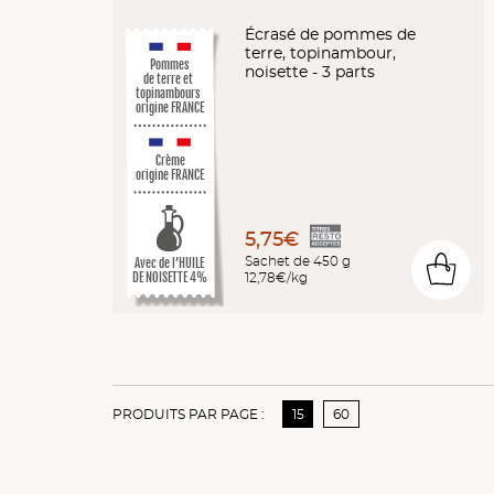
Écrasé de pommes de
terre, topinambour,
Pommes
noisette - 3 parts
de terre et
topinambours
origine FRANCE
Crème
origine FRANCE
5,75€
Sachet de 450 g
Avec de l’HUILE
0
12,78€/kg
DE NOISETTE 4%
PRODUITS PAR PAGE :
15
60