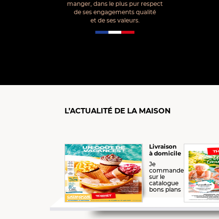
manger, dans le plus pur respect
de ses engagements qualité
et de ses valeurs.
L’ACTUALITÉ DE LA MAISON
Livraison
à domicile
Je
commande
sur le
catalogue
bons plans