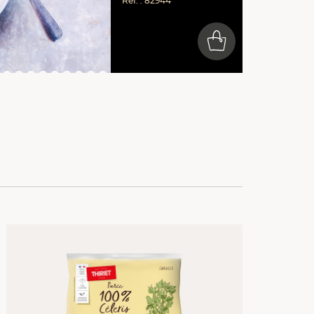
Réf. : 82944
0