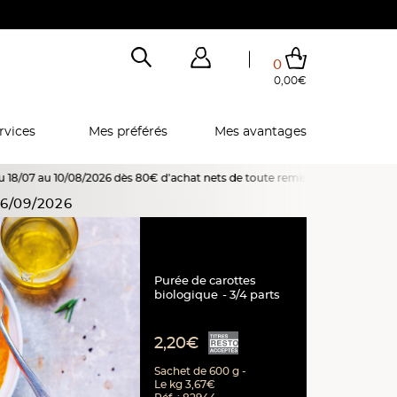
0
0,00€
Total de mes achats
0,00€
Voir mon panier
Voir mon panier
Voir mon panier
Voir mon panier
Hors frais éventuels liés au service choisi
rvices
Mes préférés
Mes avantages
2026 dès 80€ d'achat nets de toute remise, promotion ou offre spéciale en c
6/09/2026
Purée de carottes
biologique
3/4 parts
2,20€
Sachet de 600 g -
Le kg 3,67€