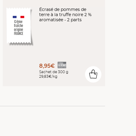
Écrasé de pommes de
terre à la truffe noire 2 %
aromatisée - 2 parts
Crème
fraîche
origine
FRANCE
8,95€
Sachet de 300 g
0
29,83€/kg