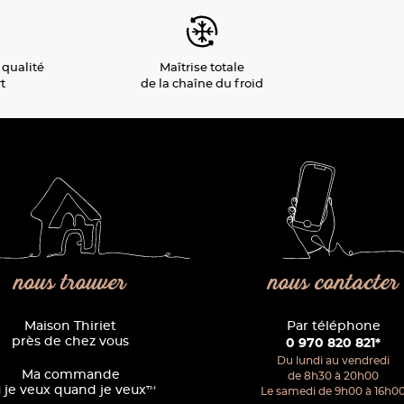
 qualité
Maîtrise totale
t
de la chaîne du froid
nous trouver
nous contacter
Maison Thiriet
Par téléphone
près de chez vous
0 970 820 821*
Du lundi au vendredi
Ma commande
de 8h30 à 20h00
 je veux quand je veux
™
Le samedi de 9h00 à 16h0