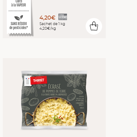
Cuits
à la VAPEUR
4,20€
SANS RÉSIDU
Sachet de 1 kg
0
de pesticides*
4,20€/kg