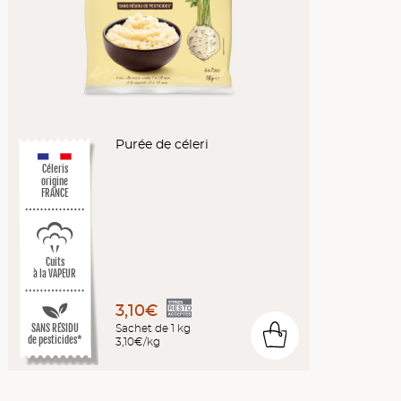
Purée de céleri
Céleris
origine
FRANCE
Cuits
à la VAPEUR
3,10€
SANS RÉSIDU
Sachet de 1 kg
0
de pesticides*
3,10€/kg