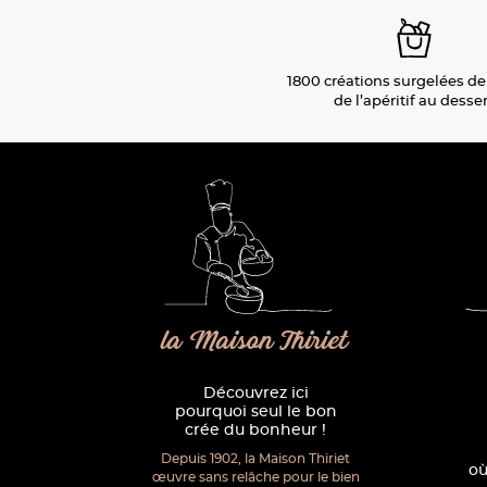
1800 créations surgelées de
de l’apéritif
au desser
la Maison Thiriet
Découvrez ici
pourquoi seul le bon
crée du bonheur !
Depuis 1902, la Maison Thiriet
où
œuvre sans relâche pour le bien