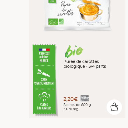
Carottes
origine
Purée de carottes
FRANCE
biologique - 3/4 parts
SANS
ASSAISONNEMENT
2,20€
Sachet de 600 g
Cuites
0
à la VAPEUR
3,67€/kg