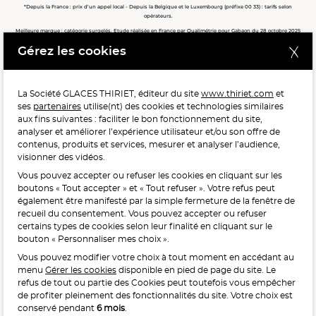
*Depuis la France : prix d’un appel local - Depuis la Belgique et le Luxembourg (préfixe 00 33) : tarifs selon
opérateurs.
Meilleure marque : catégorie surgelés. Etude réalisée en France par Qualimétrie pour Gabaon du 28 octobre 2025
au 02 février 2026 auprès de 122 503 consommateurs.
Gérez les cookies
Meilleure chaîne de magasins, Meilleur e-commerçant, Meilleure relation clients : catégorie surgelés. Étude
réalisée en France par Qualimétrie pour Gabaon du 27 Mars au 07 Juillet 2025 sur 1 246 417 votes.
La Société GLACES THIRIET, éditeur du site
www.thiriet.com
et
ses
partenaires
utilise(nt) des cookies et technologies similaires
POUR VOTRE SANTÉ, MANGEZ AU MOINS CINQ FRUITS ET
aux fins suivantes : faciliter le bon fonctionnement du site,
LÉGUMES PAR JOUR.
WWW.MANGERBOUGER.FR
analyser et améliorer l’expérience utilisateur et/ou son offre de
contenus, produits et services, mesurer et analyser l’audience,
visionner des vidéos.
Vous pouvez accepter ou refuser les cookies en cliquant sur les
L'abus d'alcool est dangereux pour la santé, à consommer
boutons « Tout accepter » et « Tout refuser ». Votre refus peut
avec modération.
également être manifesté par la simple fermeture de la fenêtre de
recueil du consentement. Vous pouvez accepter ou refuser
certains types de cookies selon leur finalité en cliquant sur le
bouton « Personnaliser mes choix ».
Vous pouvez modifier votre choix à tout moment en accédant au
menu
Gérer les cookies
disponible en pied de page du site. Le
refus de tout ou partie des Cookies peut toutefois vous empêcher
Interdiction de vente de boissons alcooliques
de profiter pleinement des fonctionnalités du site. Votre choix est
aux mineurs de moins de 18 ans
conservé pendant
6 mois
.
La preuve de majorité de l’acheteur est exigée au moment