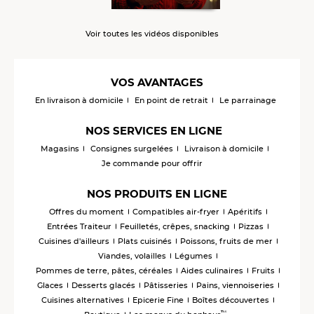
Voir toutes les vidéos disponibles
VOS AVANTAGES
En livraison à domicile
En point de retrait
Le parrainage
NOS SERVICES EN LIGNE
Magasins
Consignes surgelées
Livraison à domicile
Je commande pour offrir
NOS PRODUITS EN LIGNE
Offres du moment
Compatibles air-fryer
Apéritifs
Entrées Traiteur
Feuilletés, crêpes, snacking
Pizzas
Cuisines d'ailleurs
Plats cuisinés
Poissons, fruits de mer
Viandes, volailles
Légumes
Pommes de terre, pâtes, céréales
Aides culinaires
Fruits
Glaces
Desserts glacés
Pâtisseries
Pains, viennoiseries
Cuisines alternatives
Epicerie Fine
Boîtes découvertes
™