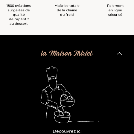
1800 créations
Maîtrise totale
Paiement
surgelées de
de la chaîne
en ligne
qualité
du froid
sécurisé
de l’apéritif
au dessert
la Maison Thiriet
Découvrez ici