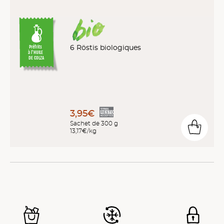
6 Röstis biologiques
Préfrits
à l'HUILE
DE COLZA
3,95€
Sachet de 300 g
13,17€/kg