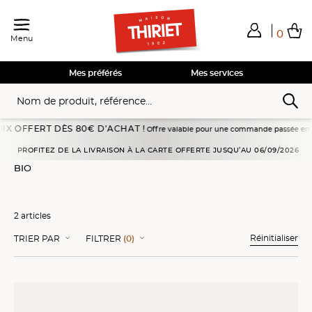
0
Menu
Total de mes achats
0,00€
Voir mon panier
Voir mon panier
Voir mon panier
Voir mon panier
Hors frais éventuels liés au service choisi
Mes préférés
Mes services
 OFFERT DÈS 80€ D’ACHAT !
Offre valable pour une commande passée en livraiso
Accueil
Pommes de terre, pâtes, céréales
Sélections Qualité
Bio
PROFITEZ DE LA LIVRAISON À LA CARTE OFFERTE JUSQU’AU 06/09/2026
BIO
2 articles
Réinitialiser
TRIER PAR
FILTRER
(0)