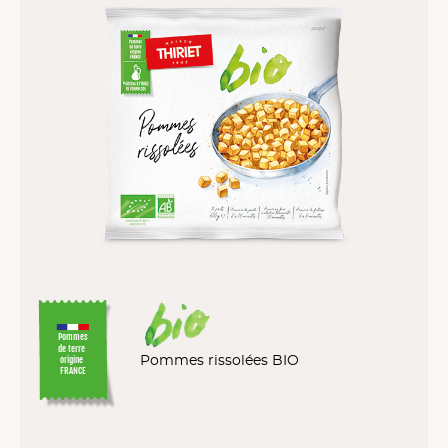
Pommes
de terre
Pommes rissolées BIO
origine
FRANCE