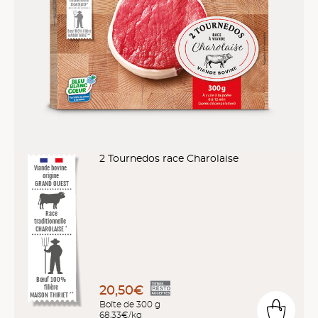
2 Tournedos race Charolaise
Viande bovine
origine
GRAND OUEST
Race
traditionnelle
CHAROLAISE
*
Bœuf 100%
20,50€
filière
MAISON THIRIET
**
Boîte de 300 g
68,33€/kg