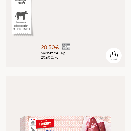
Veau origine
FRANCE
Morceaux
sélectionnés :
CŒUR DE JARRET
20,50€
Sachet de 1 kg
20,50€/kg