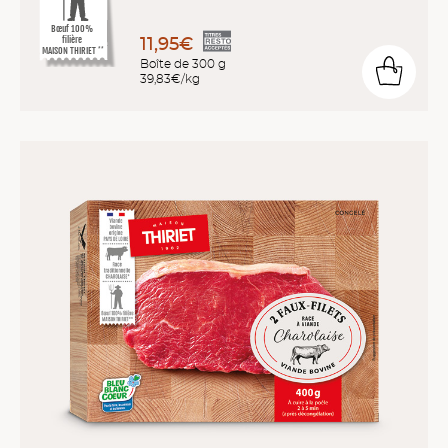
Bœuf 100%
11,95€
filière
MAISON THIRIET
**
Boîte de 300 g
39,83€/kg