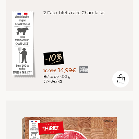
2 Faux-filets race Charolaise
Viande bovine
origine
GRAND OUEST
Race
traditionnelle
CHAROLAISE
*
Bœuf 100%
14,99€
filière
16,99€
MAISON THIRIET
**
Boîte de 400 g
37,48€/kg