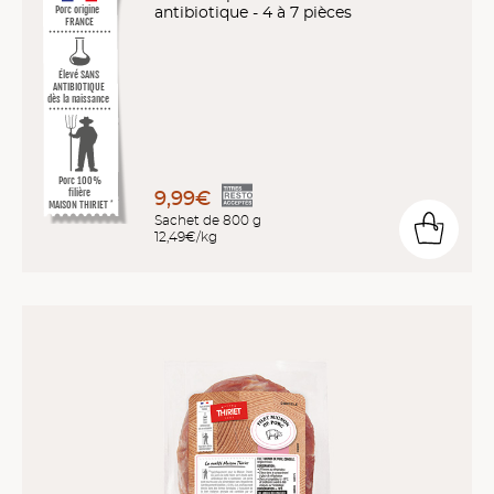
antibiotique - 4 à 7 pièces
Porc origine
FRANCE
Élevé SANS
ANTIBIOTIQUE
dès la naissance
Porc 100%
filière
9,99€
MAISON THIRIET
*
Sachet de 800 g
12,49€/kg