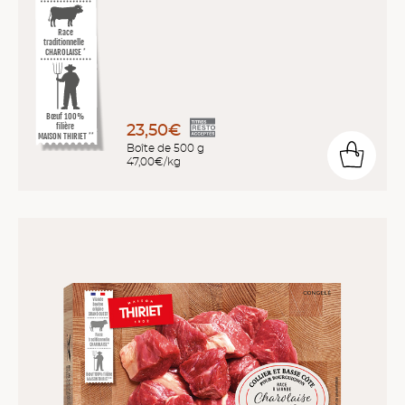
Race
traditionnelle
CHAROLAISE
*
Bœuf 100%
23,50€
filière
MAISON THIRIET
**
Boîte de 500 g
47,00€/kg