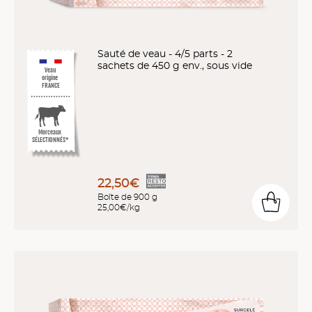
Sauté de veau - 4/5 parts - 2
sachets de 450 g env., sous vide
Veau
origine
FRANCE
Morceaux
SÉLECTIONNÉS*
22,50€
Boîte de 900 g
25,00€/kg