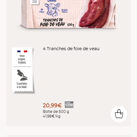
4 Tranches de foie de veau
Veau
origine
FRANCE
Tranchées
À LA MAIN
20,99€
Boîte de 500 g
41,98€/kg