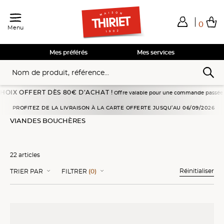
0
Menu
Total de mes achats
0,00€
Voir mon panier
Voir mon panier
Voir mon panier
Voir mon panier
Hors frais éventuels liés au service choisi
Mes préférés
Mes services
RT DÈS 80€ D’ACHAT !
Offre valable pour une commande passée en livraison à dom
Accueil
Viandes, volailles
Viandes bouchères
PROFITEZ DE LA LIVRAISON À LA CARTE OFFERTE JUSQU’AU 06/09/2026
VIANDES BOUCHÈRES
22 articles
Réinitialiser
TRIER PAR
FILTRER
(0)