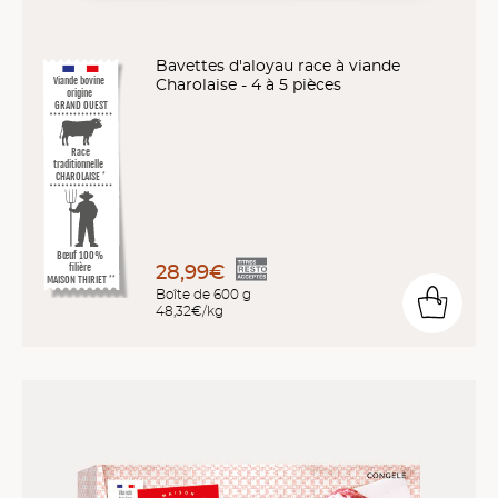
Bavettes d'aloyau race à viande
Charolaise - 4 à 5 pièces
Viande bovine
origine
GRAND OUEST
Race
traditionnelle
CHAROLAISE
*
Bœuf 100%
28,99€
filière
MAISON THIRIET
**
Boîte de 600 g
48,32€/kg