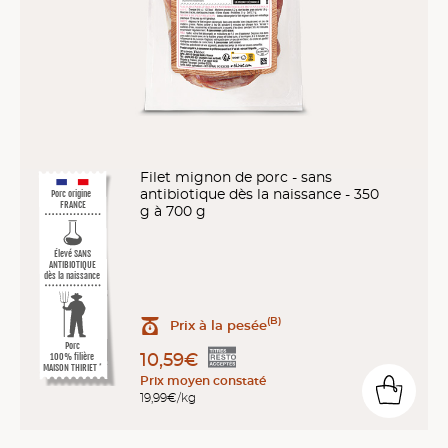
Filet mignon de porc - sans
antibiotique dès la naissance - 350
Porc origine
FRANCE
g à 700 g
Élevé SANS
ANTIBIOTIQUE
dès la naissance
(B)
Prix à la pesée
Porc
10,59€
100% filière
MAISON THIRIET
*
Prix moyen constaté
19,99€/kg