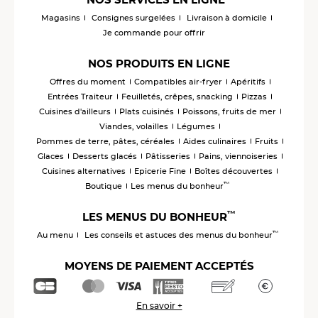
Magasins
Consignes surgelées
Livraison à domicile
Je commande pour offrir
NOS PRODUITS EN LIGNE
Offres du moment
Compatibles air-fryer
Apéritifs
Entrées Traiteur
Feuilletés, crêpes, snacking
Pizzas
Cuisines d'ailleurs
Plats cuisinés
Poissons, fruits de mer
Viandes, volailles
Légumes
Pommes de terre, pâtes, céréales
Aides culinaires
Fruits
Glaces
Desserts glacés
Pâtisseries
Pains, viennoiseries
Cuisines alternatives
Epicerie Fine
Boîtes découvertes
™
Boutique
Les menus du bonheur
™
LES MENUS DU BONHEUR
™
Au menu
Les conseils et astuces des menus du bonheur
MOYENS DE PAIEMENT ACCEPTÉS
En savoir +