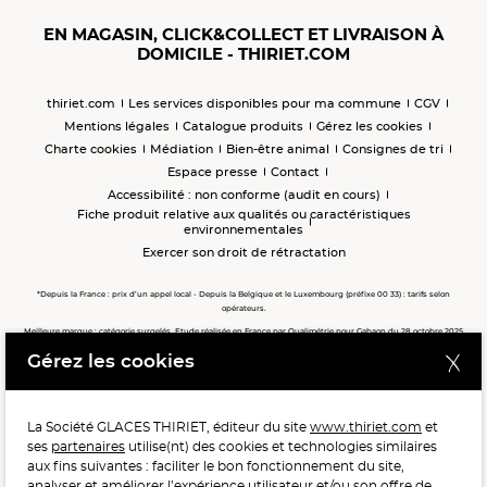
EN MAGASIN, CLICK&COLLECT ET LIVRAISON À
DOMICILE - THIRIET.COM
thiriet.com
Les services disponibles pour ma commune
CGV
Mentions légales
Catalogue produits
Gérez les cookies
Charte cookies
Médiation
Bien-être animal
Consignes de tri
Espace presse
Contact
Accessibilité : non conforme (audit en cours)
Fiche produit relative aux qualités ou caractéristiques
environnementales
Exercer son droit de rétractation
*Depuis la France : prix d’un appel local - Depuis la Belgique et le Luxembourg (préfixe 00 33) : tarifs selon
opérateurs.
Meilleure marque : catégorie surgelés. Etude réalisée en France par Qualimétrie pour Gabaon du 28 octobre 2025
au 02 février 2026 auprès de 122 503 consommateurs.
Gérez les cookies
Meilleure chaîne de magasins, Meilleur e-commerçant, Meilleure relation clients : catégorie surgelés. Étude
réalisée en France par Qualimétrie pour Gabaon du 27 Mars au 07 Juillet 2025 sur 1 246 417 votes.
La Société GLACES THIRIET, éditeur du site
www.thiriet.com
et
ses
partenaires
utilise(nt) des cookies et technologies similaires
POUR VOTRE SANTÉ, MANGEZ AU MOINS CINQ FRUITS ET
aux fins suivantes : faciliter le bon fonctionnement du site,
LÉGUMES PAR JOUR.
WWW.MANGERBOUGER.FR
analyser et améliorer l’expérience utilisateur et/ou son offre de