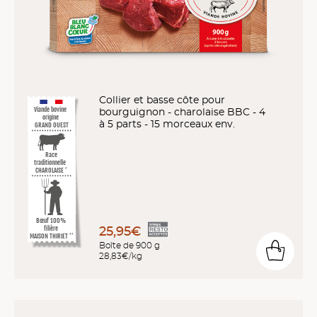
Collier et basse côte pour
bourguignon - charolaise BBC - 4
Viande bovine
origine
à 5 parts - 15 morceaux env.
GRAND OUEST
Race
traditionnelle
CHAROLAISE
*
Bœuf 100%
25,95€
filière
MAISON THIRIET
**
Boîte de 900 g
28,83€/kg