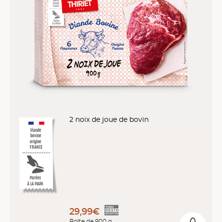
2 noix de joue de bovin
Viande
bovine
origine
FRANCE
Parées
À LA MAIN
29,99€
Boîte de 900 g