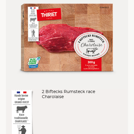
2 Biftecks Rumsteck race
Charolaise
Viande bovine
origine
GRAND OUEST
Race
traditionnelle
CHAROLAISE
*