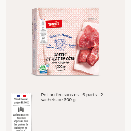
Pot-au-feu sans os - 6 parts - 2
sachets de 600 g
Viande bovine
origine FRANCE
Vaches nourries
avec des
végétaux, dont
des graines de
lin (riches en
OMÉGA 3)