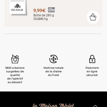
9,99€
Œufs PLEIN AIR
Boîte de 280 g
35,68€/kg
1800 créations
Maîtrise totale
Paiement
surgelées de
de la chaîne
en ligne
qualité
du froid
sécurisé
de l’apéritif
au dessert
la Maison Thiriet