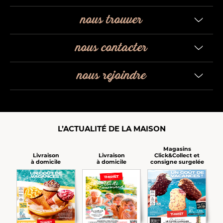
nous trouver
nous contacter
nous rejoindre
L’ACTUALITÉ DE LA MAISON
Magasins
Click&Collect et
Livraison
Livraison
consigne surgelée
à domicile
à domicile