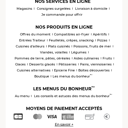
NOS SERVICES EN LIGNE
Magasins
Consignes surgelées
Livraison à domicile
Je commande pour offrir
NOS PRODUITS EN LIGNE
Offres du moment
Compatibles air-fryer
Apéritifs
Entrées Traiteur
Feuilletés, crêpes, snacking
Pizzas
Cuisines d'ailleurs
Plats cuisinés
Poissons, fruits de mer
Viandes, volailles
Légumes
Pommes de terre, pâtes, céréales
Aides culinaires
Fruits
Glaces
Desserts glacés
Pâtisseries
Pains, viennoiseries
Cuisines alternatives
Epicerie Fine
Boîtes découvertes
™
Boutique
Les menus du bonheur
™
LES MENUS DU BONHEUR
™
Au menu
Les conseils et astuces des menus du bonheur
MOYENS DE PAIEMENT ACCEPTÉS
En savoir +