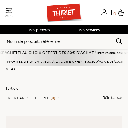
0
Menu
Total de mes achats
0,00€
Voir mon panier
Voir mon panier
Voir mon panier
Voir mon panier
Hors frais éventuels liés au service choisi
Mes préférés
Mes services
AGHETTI AU CHOIX OFFERT DÈS 80€ D’ACHAT !
Offre valable pour une com
Accueil
Viandes, volailles
Viandes panées
Veau
PROFITEZ DE LA LIVRAISON À LA CARTE OFFERTE JUSQU’AU 06/09/2026
VEAU
1 article
Réinitialiser
TRIER PAR
FILTRER
(0)