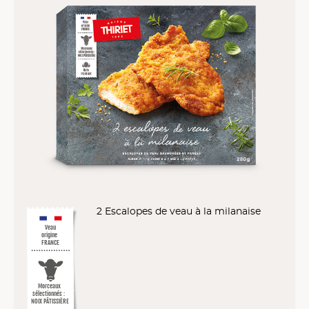
2 Escalopes de veau à la milanaise
Veau
origine
FRANCE
Morceaux
sélectionnés :
NOIX PÂTISSIÈRE