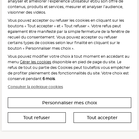
analyser et améliorer l’expérience utilisateur et/ou son offre de
contenus, produits et services, mesurer et analyser l’audience,
visionner des vidéos.
Vous pouvez accepter ou refuser les cookies en cliquant sur les
L'abus d'alcool est dangereux pour la santé, à consommer
boutons « Tout accepter » et « Tout refuser ». Votre refus peut
avec modération.
également être manifesté par la simple fermeture de la fenêtre de
recueil du consentement. Vous pouvez accepter ou refuser
certains types de cookies selon leur finalité en cliquant sur le
bouton « Personnaliser mes choix ».
Vous pouvez modifier votre choix à tout moment en accédant au
menu
Gérer les cookies
disponible en pied de page du site. Le
refus de tout ou partie des Cookies peut toutefois vous empêcher
Interdiction de vente de boissons alcooliques
de profiter pleinement des fonctionnalités du site. Votre choix est
aux mineurs de moins de 18 ans
conservé pendant
6 mois
.
La preuve de majorité de l’acheteur est exigée au moment
Consulter la politique cookies
de la vente en ligne.
CODE DE LA SANTÉ PUBLIQUE, ART. L. 3342-1 ET L. 3353-3
Personnaliser mes choix
Tout refuser
Tout accepter