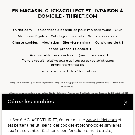
EN MAGASIN, CLICK&COLLECT ET LIVRAISON À
DOMICILE - THIRIET.COM
thiriet.com
Les services disponibles pour ma commune
CGV
Mentions légales
Catalogue produits
Gérez les cookies
Charte cookies
Médiation
Bien-être animal
Consignes de tri
Espace presse
Contact
Accessibilité : non conforme (audit en cours)
Fiche produit relative aux qualités ou caractéristiques
environnementales
Exercer son droit de rétractation
*Depuis la France : prix d’un appel local - Depuis la Belgique et le Luxembourg (préfixe 00 33) : tarifs selon
opérateurs.
Meilleure marque : catégorie surgelés. Etude réalisée en France par Qualimétrie pour Gabaon du 28 octobre 2025
au 02 février 2026 auprès de 122 503 consommateurs.
Gérez les cookies
Meilleure chaîne de magasins, Meilleur e-commerçant, Meilleure relation clients : catégorie surgelés. Étude
réalisée en France par Qualimétrie pour Gabaon du 27 Mars au 07 Juillet 2025 sur 1 246 417 votes.
La Société GLACES THIRIET, éditeur du site
www.thiriet.com
et
ses
partenaires
utilise(nt) des cookies et technologies similaires
POUR VOTRE SANTÉ, MANGEZ AU MOINS CINQ FRUITS ET
aux fins suivantes : faciliter le bon fonctionnement du site,
LÉGUMES PAR JOUR.
WWW.MANGERBOUGER.FR