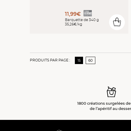
11,99€
Barquette de 340 g
0
35,26€/kg
PRODUITS PAR PAGE :
15
60
1800 créations surgelées de
de l’apéritif
au desser