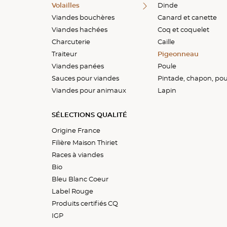
Volailles
Veau
Veau haché
Boudins
Viandes marinées
Dinde
Dinde
Viandes bouchères
Porc
Poulet haché
Farces
Viandes cuites
Veau
Canard et canette
Viandes hachées
Agneau
Grillades
Viandes en croûtes
Coq et coquelet
Charcuterie
Viandes farcies
Caille
Traiteur
Pigeonneau
Viandes panées
Poule
Sauces pour viandes
Pintade, chapon, po
Viandes pour animaux
Lapin
SÉLECTIONS QUALITÉ
Origine France
Filière Maison Thiriet
Races à viandes
Bio
Bleu Blanc Coeur
Label Rouge
Produits certifiés CQ
IGP