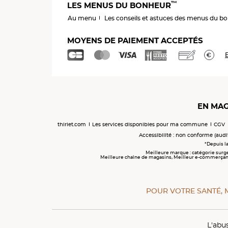
™
LES MENUS DU BONHEUR
Au menu
Les conseils et astuces des menus du b
MOYENS DE PAIEMENT ACCEPTÉS
E
EN MAG
thiriet.com
Les services disponibles pour ma commune
CGV
Accessibilité : non conforme (audi
*Depuis la
Meilleure marque : catégorie surg
Meilleure chaîne de magasins, Meilleur e-commerçant, M
POUR VOTRE SANTÉ, 
L'abu