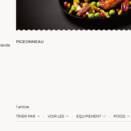
PIGEONNEAU
ularde
1 article
TRIER PAR
VOIR LES
EQUIPEMENT
POIDS