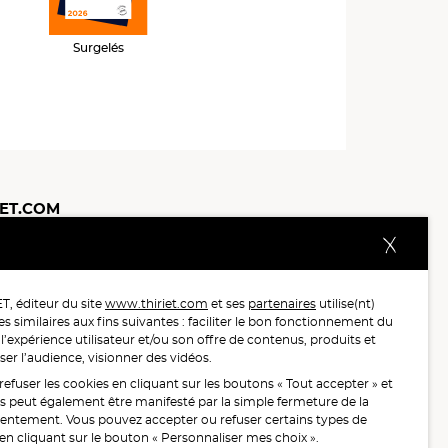
Surgelés
IET.COM
n
Bien-être animal
Consignes de tri
Espace presse
Contact
Exercer son droit de rétractation
opérateurs.
6 auprès de 122 503 consommateurs.
, éditeur du site
www.thiriet.com
et ses
partenaires
utilise(nt)
baon du 27 Mars au 07 Juillet 2025 sur 1 246 417 votes.
s similaires aux fins suivantes : faciliter le bon fonctionnement du
 l’expérience utilisateur et/ou son offre de contenus, produits et
ser l’audience, visionner des vidéos.
.MANGERBOUGER.FR
fuser les cookies en cliquant sur les boutons « Tout accepter » et
fus peut également être manifesté par la simple fermeture de la
sentement. Vous pouvez accepter ou refuser certains types de
é en cliquant sur le bouton « Personnaliser mes choix ».
ation.