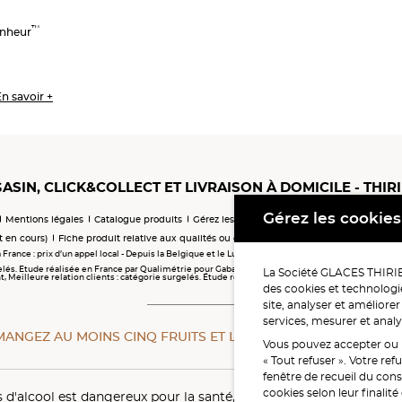
™
onheur
n savoir +
ASIN, CLICK&COLLECT ET LIVRAISON À DOMICILE - THIR
Gérez les cookies
Mentions légales
Catalogue produits
Gérez les cookies
Charte cookies
Médiatio
t en cours)
Fiche produit relative aux qualités ou caractéristiques environnementales
 France : prix d’un appel local - Depuis la Belgique et le Luxembourg (préfixe 00 33) : tarifs selon 
elés. Etude réalisée en France par Qualimétrie pour Gabaon du 28 octobre 2025 au 02 février 202
La Société GLACES THIRIET
eilleure relation clients : catégorie surgelés. Étude réalisée en France par Qualimétrie pour Ga
des cookies et technologie
site, analyser et améliorer
services, mesurer et analy
MANGEZ AU MOINS CINQ FRUITS ET LÉGUMES PAR JOUR.
WWW
Vous pouvez accepter ou re
« Tout refuser ». Votre re
fenêtre de recueil du con
cookies selon leur finalit
s d'alcool est dangereux pour la santé, à consommer avec modér