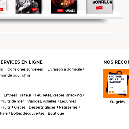
ERVICES EN LIGNE
NOS RÉCO
ns
Consignes surgelées
Livraison à domicile
ande pour offrir
s
Entrées Traiteur
Feuilletés, crêpes, snacking
 fruits de mer
Viandes, volailles
Légumes
Surgelés
Fruits
Glaces
Desserts glacés
Pâtisseries
 Fine
Boîtes découvertes
Boutique